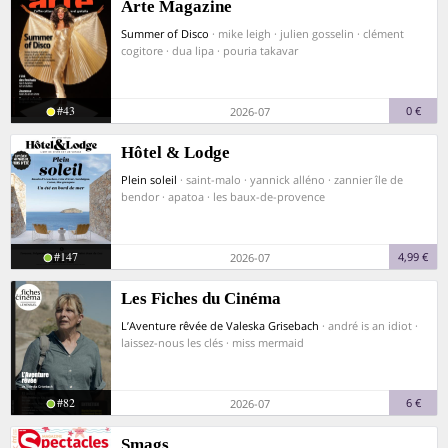
Arte Magazine
Summer of Disco
· mike leigh · julien gosselin · clément
cogitore · dua lipa · pouria takavar
#43
0 €
2026-07
Hôtel & Lodge
Plein soleil
· saint-malo · yannick alléno · zannier île de
bendor · apatoa · les baux-de-provence
#147
4,99 €
2026-07
Les Fiches du Cinéma
L’Aventure rêvée de Valeska Grisebach
· andré is an idiot ·
laissez-nous les clés · miss mermaid
#82
6 €
2026-07
Smags