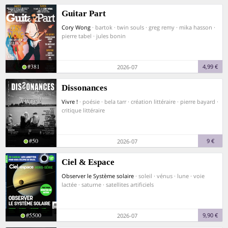
Guitar Part
Cory Wong
· bartok · twin souls · greg remy · mika hasson ·
pierre tabel · jules bonin
#381
4,99 €
2026-07
Dissonances
Vivre !
· poésie · bela tarr · création littéraire · pierre bayard ·
critique littéraire
#50
9 €
2026-07
Ciel & Espace
Observer le Système solaire
· soleil · vénus · lune · voie
lactée · saturne · satellites artificiels
#5500
9,90 €
2026-07