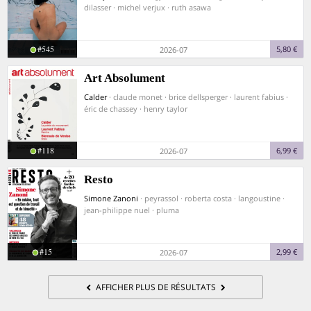
dilasser · michel verjux · ruth asawa
#545
5,80 €
2026-07
Art Absolument
Calder
· claude monet · brice dellsperger · laurent fabius ·
éric de chassey · henry taylor
#118
6,99 €
2026-07
Resto
Simone Zanoni
· peyrassol · roberta costa · langoustine ·
jean-philippe nuel · pluma
#15
2,99 €
2026-07
AFFICHER PLUS DE RÉSULTATS