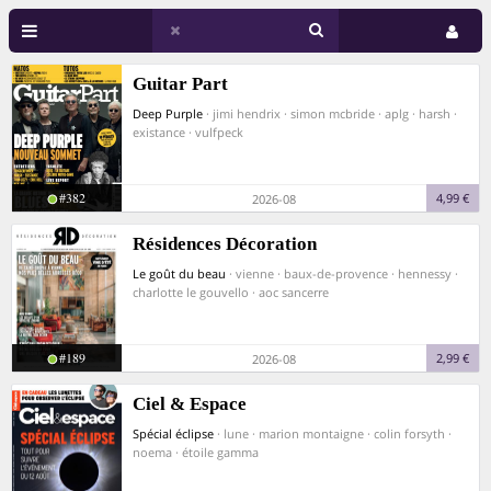
Guitar Part
Deep Purple
· jimi hendrix · simon mcbride · aplg · harsh ·
existance · vulfpeck
#382
4,99 €
2026-08
Résidences Décoration
Le goût du beau
· vienne · baux-de-provence · hennessy ·
charlotte le gouvello · aoc sancerre
#189
2,99 €
2026-08
Ciel & Espace
Spécial éclipse
· lune · marion montaigne · colin forsyth ·
noema · étoile gamma