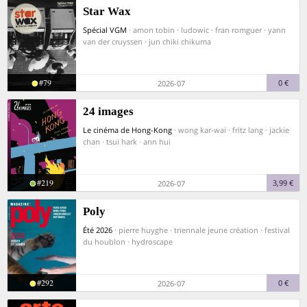
Star Wax
Spécial VGM
· amon tobin · ludowic · fran romguer · yann
van der cruyssen · jun chiki chikuma
#79
0 €
2026-07
24 images
Le cinéma de Hong-Kong
· wong kar-wai · fritz lang · jackie
chan · tsui hark · ann hui
#219
3,99 €
2026-07
Poly
Été 2026
· pierre huyghe · triennale jeune création · festival
du houblon · hydroscape
#292
0 €
2026-07