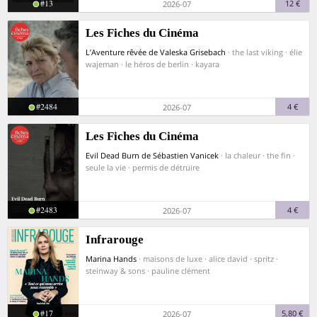
#13
12 €
2026-07
Les Fiches du Cinéma
L’Aventure rêvée de Valeska Grisebach
· the last viking · élie
wajeman · le héros de berlin · kayara
#2484
4 €
2026-07
Les Fiches du Cinéma
Evil Dead Burn de Sébastien Vanicek
· la chaleur · the fin ·
seule la vie · permis de détruire
#2483
4 €
2026-07
Infrarouge
Marina Hands
· maisons de luxe · alice david · spritz ·
steinway & sons · pauline clément
#17
5,80 €
2026-07