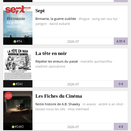
Sept
Birmanie, la guerre oubliée
· drogue · aung san suu kyi ·
yangon · david eubank
#54
4,95 €
2026-07
La tête en noir
Répéter les erreurs du passé
· marcello quintanilha ·
vladimir zazoubrine
#241
0 €
2026-07
Les Fiches du Cinéma
Notre histoire de A.B. Shawky
· in waves · andré is an idiot ·
laissez-nous les clés · miss mermaid
#2482
4 €
2026-07