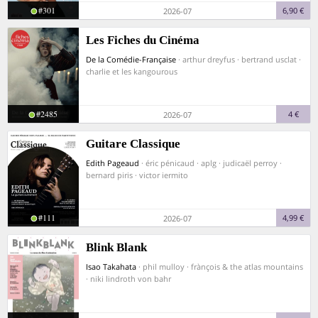
#301
6,90 €
2026-07
Les Fiches du Cinéma
De la Comédie-Française
· arthur dreyfus · bertrand usclat ·
charlie et les kangourous
#2485
4 €
2026-07
Guitare Classique
Edith Pageaud
· éric pénicaud · aplg · judicaël perroy ·
bernard piris · victor iermito
#111
4,99 €
2026-07
Blink Blank
Isao Takahata
· phil mulloy · frànçois & the atlas mountains
· niki lindroth von bahr