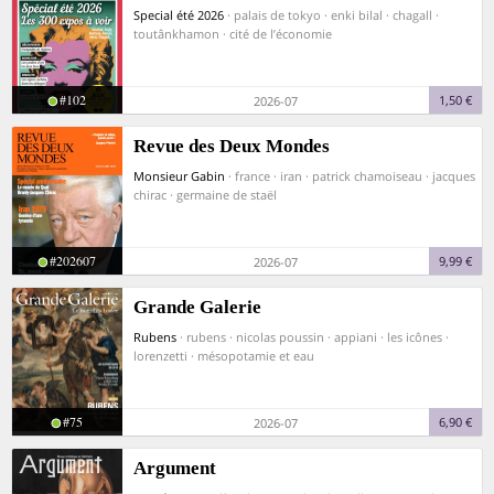
Special été 2026
· palais de tokyo · enki bilal · chagall ·
toutânkhamon · cité de l’économie
#102
1,50 €
2026-07
Revue des Deux Mondes
Monsieur Gabin
· france · iran · patrick chamoiseau · jacques
chirac · germaine de staël
#202607
9,99 €
2026-07
Grande Galerie
Rubens
· rubens · nicolas poussin · appiani · les icônes ·
lorenzetti · mésopotamie et eau
#75
6,90 €
2026-07
Argument