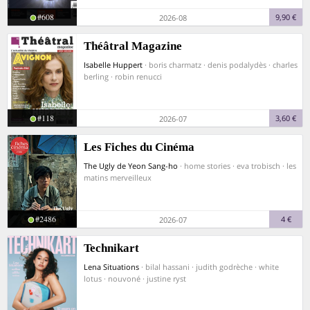
#608
9,90 €
2026-08
Théâtral Magazine
Isabelle Huppert
· boris charmatz · denis podalydès · charles
berling · robin renucci
#118
3,60 €
2026-07
Les Fiches du Cinéma
The Ugly de Yeon Sang-ho
· home stories · eva trobisch · les
matins merveilleux
#2486
4 €
2026-07
Technikart
Lena Situations
· bilal hassani · judith godrèche · white
lotus · nouvoné · justine ryst