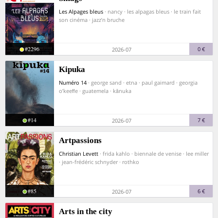
Les Alpages bleus
· nancy · les alpagas bleus · le train fait
son cinéma · jazz’n bruche
#2296
0 €
2026-07
Kipuka
Numéro 14
· george sand · etna · paul gaimard · georgia
o’keeﬀe · guatemela · kānuka
#14
7 €
2026-07
Artpassions
Christian Levett
· frida kahlo · biennale de venise · lee miller
· jean-frédéric schnyder · rothko
#85
6 €
2026-07
Arts in the city