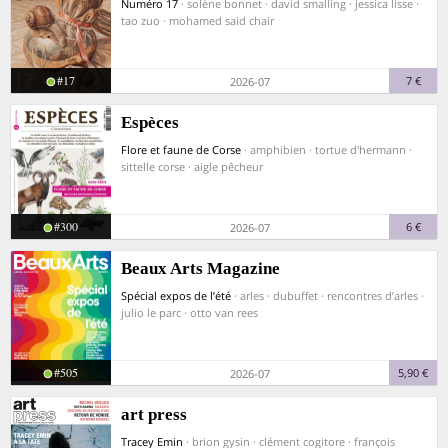
Numéro 17
· solène bonnet · david smalling · jessica lisse ·
tao zuo · mohamed said chair
#17
7 €
2026-07
Espèces
Flore et faune de Corse
· amphibien · tortue d'hermann ·
sittelle corse · aigle pêcheur
#300
6 €
2026-07
Beaux Arts Magazine
Spécial expos de l’été
· arles · dubuffet · rencontres d’arles ·
julio le parc · otto van rees
#505
5,90 €
2026-07
art press
Tracey Emin
· brion gysin · clément cogitore · françois