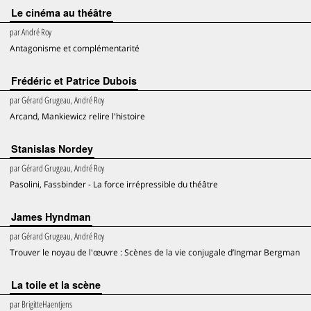
Le cinéma au théâtre
par
André Roy
Antagonisme et complémentarité
Frédéric et Patrice Dubois
par
Gérard Grugeau, André Roy
Arcand, Mankiewicz relire l'histoire
Stanislas Nordey
par
Gérard Grugeau, André Roy
Pasolini, Fassbinder - La force irrépressible du théâtre
James Hyndman
par
Gérard Grugeau, André Roy
Trouver le noyau de l'œuvre : Scènes de la vie conjugale d’Ingmar Bergman
La toile et la scène
par
BrigitteHaentjens