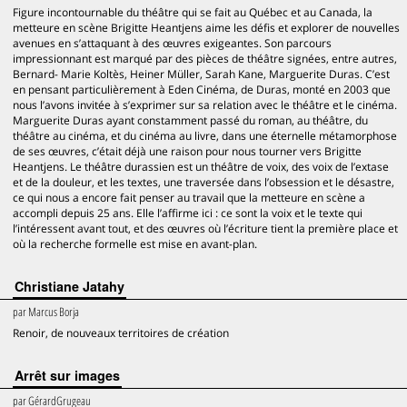
Figure incontournable du théâtre qui se fait au Québec et au Canada, la
metteure en scène Brigitte Heantjens aime les défis et explorer de nouvelles
avenues en s’attaquant à des œuvres exigeantes. Son parcours
impressionnant est marqué par des pièces de théâtre signées, entre autres,
Bernard- Marie Koltès, Heiner Müller, Sarah Kane, Marguerite Duras. C’est
en pensant particulièrement à Eden Cinéma, de Duras, monté en 2003 que
nous l’avons invitée à s’exprimer sur sa relation avec le théâtre et le cinéma.
Marguerite Duras ayant constamment passé du roman, au théâtre, du
théâtre au cinéma, et du cinéma au livre, dans une éternelle métamorphose
de ses œuvres, c’était déjà une raison pour nous tourner vers Brigitte
Heantjens. Le théâtre durassien est un théâtre de voix, des voix de l’extase
et de la douleur, et les textes, une traversée dans l’obsession et le désastre,
ce qui nous a encore fait penser au travail que la metteure en scène a
accompli depuis 25 ans. Elle l’affirme ici : ce sont la voix et le texte qui
l’intéressent avant tout, et des œuvres où l’écriture tient la première place et
où la recherche formelle est mise en avant-plan.
Christiane Jatahy
par
Marcus Borja
Renoir, de nouveaux territoires de création
Arrêt sur images
par
GérardGrugeau