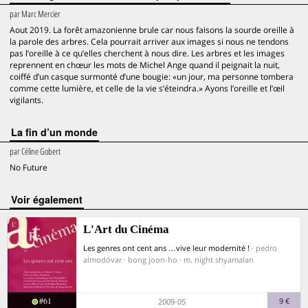
par
Marc Mercier
Aout 2019. La forêt amazonienne brule car nous faisons la sourde oreille à
la parole des arbres. Cela pourrait arriver aux images si nous ne tendons
pas l’oreille à ce qu’elles cherchent à nous dire. Les arbres et les images
reprennent en chœur les mots de Michel Ange quand il peignait la nuit,
coiffé d’un casque surmonté d’une bougie: «un jour, ma personne tombera
comme cette lumière, et celle de la vie s’éteindra.» Ayons l’oreille et l’œil
vigilants.
La fin d’un monde
par
Céline Gobert
No Future
voir également
L'Art du Cinéma
Les genres ont cent ans …vive leur modernité !
· pedro
almodóvar · bong joon-ho · m. night shyamalan
#61
9 €
2009-05