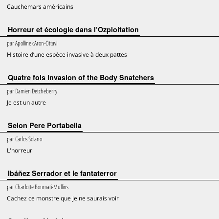
Cauchemars américains
Horreur et écologie dans l’Ozploitation
par
Apolline cAron-Ottavi
Histoire d’une espèce invasive à deux pattes
Quatre fois Invasion of the Body Snatchers
par
Damien Detcheberry
Je est un autre
Selon Pere Portabella
par
Carlos Solano
L'horreur
Ibáñez Serrador et le fantaterror
par
Charlotte Bonmati-Mullins
Cachez ce monstre que je ne saurais voir