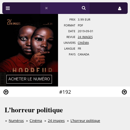
PRIX
3.99 EUR
FORMAT
PDF
DATE
2019-09-01
REVUE
24 IMAGES
UNIVERS
CINÉMA
LANGUE
FR
PAYS
CANADA
#192
L’horreur politique
Numéros
Cinéma
24 images
L’horreur politique