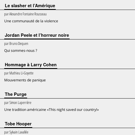
Le slasher et l’Amérique
par
Alexandre Fontaine Rousseau
Une communauté de la violence
Jordan Peele et l’horreur noire
par
Bruno Dequen
Qui sommes-nous ?
Hommage à Larry Cohen
par
Mathieu Li-Goyette
Mouvements de panique
The Purge
par
Simon Laperrière
Une tradition américaine «This night saved our country!»
Tobe Hooper
par
Sylvain Lavallée