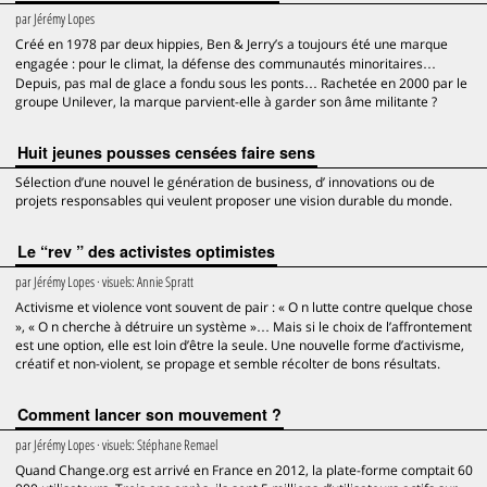
par
Jérémy Lopes
Créé en 1978 par deux hippies, Ben & Jerry’s a toujours été une marque
engagée : pour le climat, la défense des communautés minoritaires…
Depuis, pas mal de glace a fondu sous les ponts… Rachetée en 2000 par le
groupe Unilever, la marque parvient-elle à garder son âme militante ?
Huit jeunes pousses censées faire sens
Sélection d’une nouvel le génération de business, d’ innovations ou de
projets responsables qui veulent proposer une vision durable du monde.
Le “rev ” des activistes optimistes
par
Jérémy Lopes
· visuels:
Annie Spratt
Activisme et violence vont souvent de pair : « O n lutte contre quelque chose
», « O n cherche à détruire un système »… Mais si le choix de l’affrontement
est une option, elle est loin d’être la seule. Une nouvelle forme d’activisme,
créatif et non-violent, se propage et semble récolter de bons résultats.
Comment lancer son mouvement ?
par
Jérémy Lopes
· visuels:
Stéphane Remael
Quand Change.org est arrivé en France en 2012, la plate-forme comptait 60