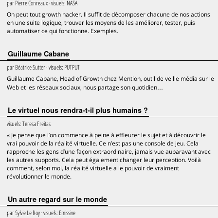
par
Pierre Conreaux
· visuels:
NASA
On peut tout growth hacker. Il suffit de décomposer chacune de nos actions
en une suite logique, trouver les moyens de les améliorer, tester, puis
automatiser ce qui fonctionne. Exemples.
Guillaume Cabane
par
Béatrice Sutter
· visuels:
PUTPUT
Guillaume Cabane, Head of Growth chez Mention, outil de veille média sur le
Web et les réseaux sociaux, nous partage son quotidien…
Le virtuel nous rendra-t-il plus humains ?
visuels:
Teresa Freitas
« Je pense que l’on commence à peine à effleurer le sujet et à découvrir le
vrai pouvoir de la réalité virtuelle. Ce n’est pas une console de jeu. Cela
rapproche les gens d’une façon extraordinaire, jamais vue auparavant avec
les autres supports. Cela peut également changer leur perception. Voilà
comment, selon moi, la réalité virtuelle a le pouvoir de vraiment
révolutionner le monde.
Un autre regard sur le monde
par
Sylvie Le Roy
· visuels:
Emissive