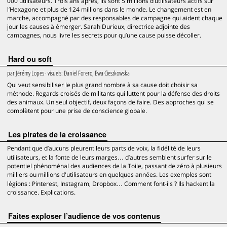
000 utilisateurs. Trois ans après, ils sont 5 millions d’utilisateurs actifs sur
l’Hexagone et plus de 124 millions dans le monde. Le changement est en
marche, accompagné par des responsables de campagne qui aident chaque
jour les causes à émerger. Sarah Durieux, directrice adjointe des
campagnes, nous livre les secrets pour qu’une cause puisse décoller.
Hard ou soft
par
Jérémy Lopes
· visuels:
Daniel Forero, Ewa Cieszkowska
Qui veut sensibiliser le plus grand nombre à sa cause doit choisir sa
méthode. Regards croisés de militants qui luttent pour la défense des droits
des animaux. Un seul objectif, deux façons de faire. Des approches qui se
complètent pour une prise de conscience globale.
Les pirates de la croissance
Pendant que d’aucuns pleurent leurs parts de voix, la fidélité de leurs
utilisateurs, et la fonte de leurs marges… d’autres semblent surfer sur le
potentiel phénoménal des audiences de la Toile, passant de zéro à plusieurs
milliers ou millions d'utilisateurs en quelques années. Les exemples sont
légions : Pinterest, Instagram, Dropbox… Comment font-ils ? Ils hackent la
croissance. Explications.
Faites exploser l’audience de vos contenus