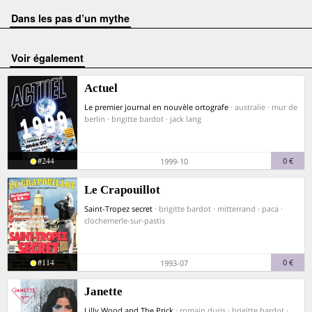
Dans les pas d’un mythe
voir également
Actuel
Le premier journal en nouvèle ortografe
· australie · mur de
berlin · brigitte bardot · jack lang
#244
0 €
1999-10
Le Crapouillot
Saint-Tropez secret
· brigitte bardot · mitterrand · paca ·
clochemerle-sur-pastis
#114
0 €
1993-07
Janette
Lilly Wood and The Prick
· romain duris · brigitte bardot ·