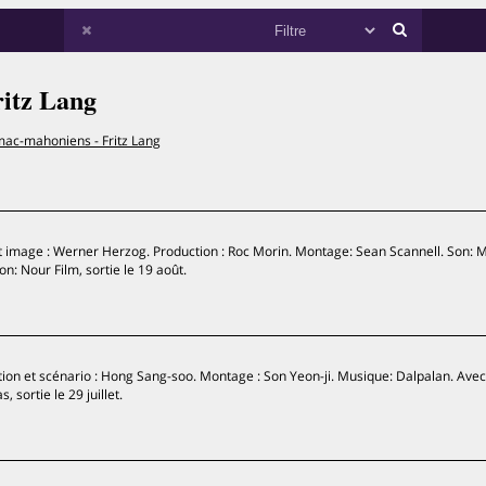
itz Lang
mac-mahoniens - Fritz Lang
t image : Werner Herzog. Production : Roc Morin. Montage: Sean Scannell. Son: M
on: Nour Film, sortie le 19 août.
tion et scénario : Hong Sang-soo. Montage : Son Yeon-ji. Musique: Dalpalan. Avec
 sortie le 29 juillet.