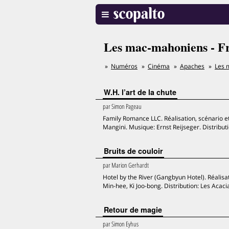
Les mac-mahoniens - Fr
Numéros
Cinéma
Apaches
Les 
W.H. l’art de la chute
par
Simon Pageau
Family Romance LLC. Réalisation, scénario e
Mangini. Musique: Ernst Reijseger. Distributi
Bruits de couloir
par
Marion Gerhardt
Hotel by the River (Gangbyun Hotel). Réalisa
Min-hee, Ki Joo-bong. Distribution: Les Acacias,
Retour de magie
par
Simon Eyhus