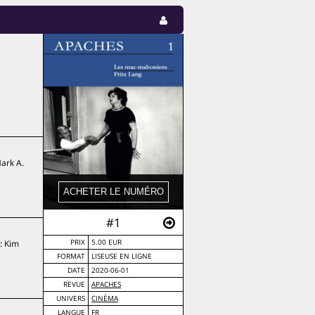
ark A.
#1
: Kim
PRIX
5.00 EUR
FORMAT
LISEUSE EN LIGNE
DATE
2020-06-01
REVUE
APACHES
UNIVERS
CINÉMA
LANGUE
FR