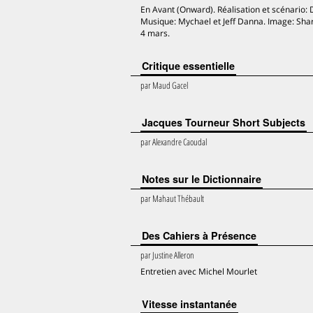
En Avant (Onward). Réalisation et scénario:
Musique: Mychael et Jeff Danna. Image: Shar
4 mars.
Critique essentielle
par
Maud Gacel
Jacques Tourneur Short Subjects
par
Alexandre Caoudal
Notes sur le Dictionnaire
par
Mahaut Thébault
Des Cahiers à Présence
par
Justine Alleron
Entretien avec Michel Mourlet
Vitesse instantanée