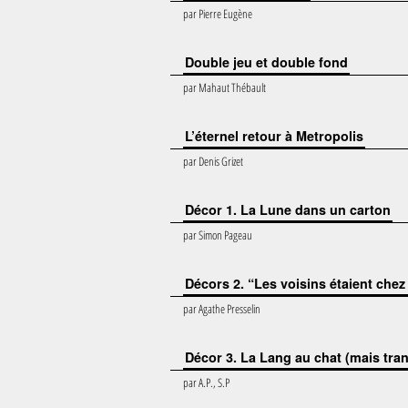
par
Pierre Eugène
Double jeu et double fond
par
Mahaut Thébault
L’éternel retour à Metropolis
par
Denis Grizet
Décor 1. La Lune dans un carton
par
Simon Pageau
Décors 2. “Les voisins étaient chez 
par
Agathe Presselin
Décor 3. La Lang au chat (mais tran
par
A.P., S.P