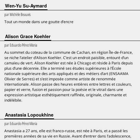
Wen-Yu Su-Aymard
par
Michèle Beauxis
Tout un monde dans une goutte d’encre
Alison Grace Koehler
par
Eduardo Pérez Viloria
Au sommet du coteau de la commune de Cachan, en région Île-de-France,
se niche l’atelier d’Alison Koehler. C’est un endroit paisible, entouré d’un
camaïeu de vert. Alison Koehler est née à Chicago et réside à Paris depuis
plus d’une décennie. Elle a terminé ses études supérieures à l’École
nationale supérieure des arts appliqués et des métiers d’art (ENSAAMA
Olivier de Serres) et s’est imposée comme artiste de renommée
internationale. Alison passe des heures entières entre lettres et couleurs,
papier et verre, fusion et passion pour la poésie et le vitrail dans une
expression artistique esthétiquement raffinée, originale, charmante et
indélébile.
Anastasia Lopoukhine
par
Eduardo Pérez Viloria
Anastasia a 27 ans, elle est franco-russe, est née à Paris, et a passé les
premières années de sa vie en Russie. Avant d’entrer dans l’adolescence,