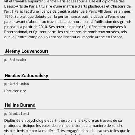
vit et travaille aujourd’hui entre Paris et Essaouira. Elle est diplômée des
Beaux-Arts de Paris, titulaire d’une maîtrise d’arts plastiques et d’histoire de
l’art à Paris I et d’une licence de théâtre obtenue à Paris VIII dans les années
1970. Sa pratique débute par la performance, puis le dessin à l’encre sur
papier avant d’aboutir au travail de la peinture, puis à l’utilisation des grands
pinceaux à partir de 2010. Ses œuvres ont été régulièrement exposées à
l’international, et figurent parmi les collections de nombreux musées, tels
que le Centre Pompidou ou encore l’Institut du monde arabe en France.
Jérémy Louvencourt
par
Paul Escudier
Nicolas ZadounaÏsky
par
Rachel Hardoin
L’art d’en rire
Helline Durand
par
Shantala Lescot
Diplômée en psychologie et art- thérapie, elle explore au travers de sa
pratique artistique les voies de son inconscient et la manière de rendre
visible l’invisible par la matière. Très engagée dans des causes telles que le