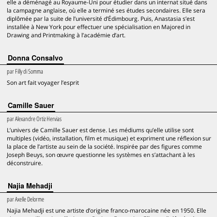
elle a déménagé au Royaume-Uni pour étudier dans un internat situé dans
la campagne anglaise, où elle a terminé ses études secondaires. Elle sera
diplômée par la suite de l’université d’Édimbourg. Puis, Anastasia s’est
installée à New York pour effectuer une spécialisation en Majored in
Drawing and Printmaking à l’académie d’art.
Donna Consalvo
par
Filly di Somma
Son art fait voyager l’esprit
Camille Sauer
par
Alexandre Ortiz Hervias
L’univers de Camille Sauer est dense. Les médiums qu’elle utilise sont
multiples (vidéo, installation, film et musique) et expriment une réflexion sur
la place de l’artiste au sein de la société. Inspirée par des figures comme
Joseph Beuys, son œuvre questionne les systèmes en s’attachant à les
déconstruire.
Najia Mehadji
par
Axelle Delorme
Najia Mehadji est une artiste d’origine franco-marocaine née en 1950. Elle