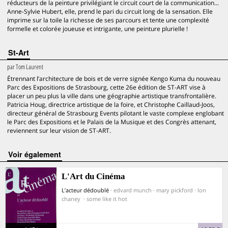
réducteurs de la peinture privilégiant le circuit court de la communication...
Anne-Sylvie Hubert, elle, prend le pari du circuit long de la sensation. Elle
imprime sur la toile la richesse de ses parcours et tente une complexité
formelle et colorée joueuse et intrigante, une peinture plurielle !
St-Art
par
Tom Laurent
Étrennant l’architecture de bois et de verre signée Kengo Kuma du nouveau
Parc des Expositions de Strasbourg, cette 26e édition de ST-ART vise à
placer un peu plus la ville dans une géographie artistique transfrontalière.
Patricia Houg, directrice artistique de la foire, et Christophe Caillaud-Joos,
directeur général de Strasbourg Events pilotant le vaste complexe englobant
le Parc des Expositions et le Palais de la Musique et des Congrès attenant,
reviennent sur leur vision de ST-ART.
voir également
L'Art du Cinéma
L’acteur dédoublé
· edvard munch · mary pickford · lon
chaney · some like it hot