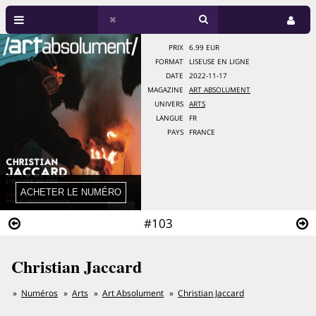
PRIX
6.99 EUR
FORMAT
LISEUSE EN LIGNE
DATE
2022-11-17
MAGAZINE
ART ABSOLUMENT
UNIVERS
ARTS
LANGUE
FR
PAYS
FRANCE
#103
Christian Jaccard
Numéros
Arts
Art Absolument
Christian Jaccard