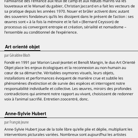
Familiarisé dès l’enfance aux feux de camp et aux nœuds marins via les
louveteaux et le Manuel du gabier, Christian Jaccard en a fait les vecteurs de
sa pratique depuis les années 1970. Nouer et brûler activent donc autant
des souvenirs fondateurs qu’ils les dissipent dans le présent de l’action : ses
œuvres sont « à la fois la mémoire et le fait » (Bernard Ceysson) de
processus où convergent entropie et création, sérialité et nomadisme –
l’ensemble au conditionnel de l’expérience.
Art orienté objet
par
Géraldine Bloch
Fondé en 1991 par Marion Laval-Jeantet et Benoît Mangin, le duo Art Orienté
Objet place les enjeux écologiques et la reconnexion au non-humain au
cœur de sa démarche. Véritables oxymores visuels, leurs objets,
installations et performances évoquent de manière crue et subtile les
phénomènes d’extinction et de survie des espèces et interrogent notre
responsabilité individuelle et collective. Les œuvres, miroirs des profondes
contradictions qui animent notre rapport au vivant, choisissent de redonner
voix à l’animal sacrifié. Entretien zoocentré, donc.
Anne-Sylvie Hubert
par
François Jeune
Anne-Sylvie Hubert joue de la toile libre qu’elle plie et déplie, multipliant les
interventions picturales variées. Nombreux sont aujourd’hui les artistes