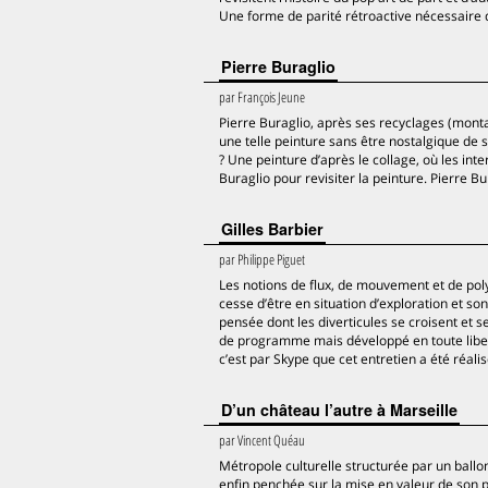
Une forme de parité rétroactive nécessaire q
Pierre Buraglio
par
François Jeune
Pierre Buraglio, après ses recyclages (monta
une telle peinture sans être nostalgique de 
? Une peinture d’après le collage, où les in
Buraglio pour revisiter la peinture. Pierre Bu
Gilles Barbier
par
Philippe Piguet
Les notions de flux, de mouvement et de polym
cesse d’être en situation d’exploration et so
pensée dont les diverticules se croisent et se
de programme mais développé en toute liber
c’est par Skype que cet entretien a été réal
D’un château l’autre à Marseille
par
Vincent Quéau
Métropole culturelle structurée par un ballon
enfin penchée sur la mise en valeur de son p