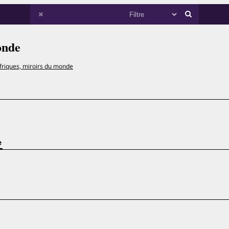
onde
friques, miroirs du monde
e