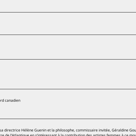
ord canadien
sa directrice Hélène Guenin et la philosophe, commissaire invitée, Géraldine Go
’autre de l’Atlantique en s’intéressant à la contribution des artistes femmes à ce m