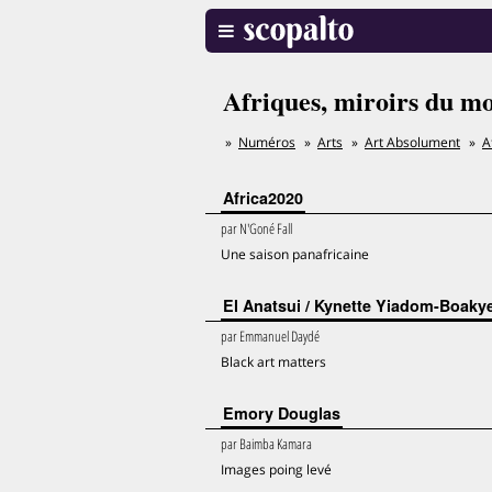
Afriques, miroirs du m
Numéros
Arts
Art Absolument
A
Africa2020
par
N'Goné Fall
Une saison panafricaine
El Anatsui / Kynette Yiadom-Boaky
par
Emmanuel Daydé
Black art matters
Emory Douglas
par
Baimba Kamara
Images poing levé