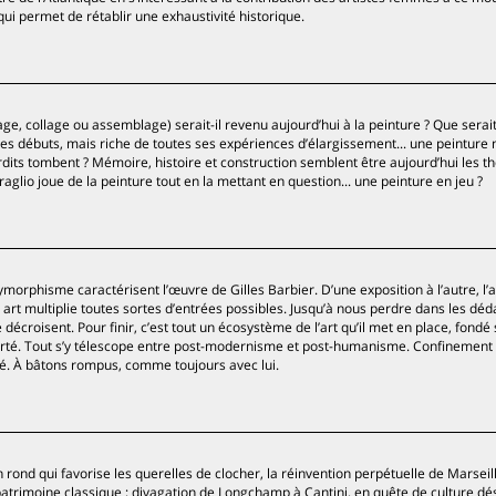
ui permet de rétablir une exhaustivité historique.
ge, collage ou assemblage) serait-il revenu aujourd’hui à la peinture ? Que serait
ses débuts, mais riche de toutes ses expériences d’élargissement... une peinture
terdits tombent ? Mémoire, histoire et construction semblent être aujourd’hui les 
raglio joue de la peinture tout en la mettant en question... une peinture en jeu ?
orphisme caractérisent l’œuvre de Gilles Barbier. D’une exposition à l’autre, l’a
n art multiplie toutes sortes d’entrées possibles. Jusqu’à nous perdre dans les déd
 décroisent. Pour finir, c’est tout un écosystème de l’art qu’il met en place, fondé 
té. Tout s’y télescope entre post-modernisme et post-humanisme. Confinement 
isé. À bâtons rompus, comme toujours avec lui.
 rond qui favorise les querelles de clocher, la réinvention perpétuelle de Marseill
atrimoine classique ; divagation de Longchamp à Cantini, en quête de culture dés