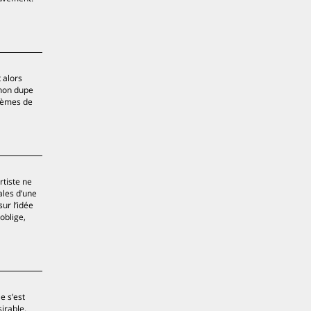
 alors
 non dupe
thèmes de
rtiste ne
ales d’une
sur l’idée
oblige,
e s’est
irable.