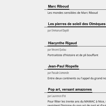
Marc Riboud
Les mondes sensibles de Marc Riboud
Les pierres de soleil des Olmèques
par
Emmanuel Daydé
Hiacynthe Rigaud
par
Vincent Quéau
Portraitiste d'histoire et de pli bouffant
Jean-Paul Riopelle
par
Pascale Lismonde
Entre deux continents ou l'appel du grand n
Pop art, versant amazones
par
Laurence d'Ist
Pour fêter les trente ans du MAMAC à Nice, 
revisitent l’histoire du pop art de part et d