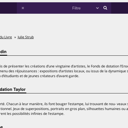
du Livre
Julie Strub
udin
 de présenter les créations d’une vingtaine d’artistes, le Fonds de dotation l’En
nu des réjouissances : expositions d’artistes locaux, ou issus de la dynamique
ion d’étudiants et de jeunes créateurs d’avant-garde.
dation Taylor
rté. Chacun à leur manière, ils font bouger l’estampe, lui trouvant de nou- veaux
 tionnel. Jeux de superpositions, portraits en gros plan, silhouettes humaines ou
nt les possibilités infinies de l’estampe.
pe