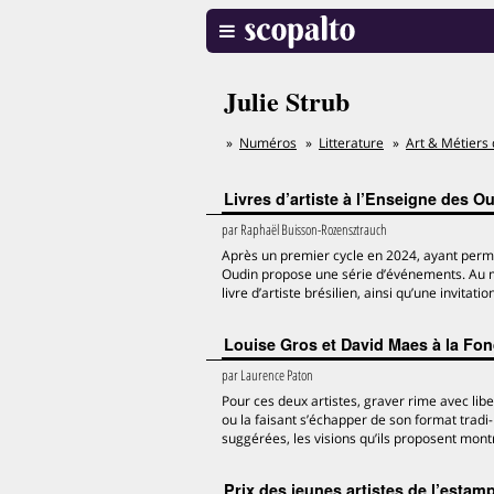
Julie Strub
Numéros
Litterature
Art & Métiers 
Livres d’artiste à l’Enseigne des O
par
Raphaël Buisson-Rozensztrauch
Après un premier cycle en 2024, ayant permis
Oudin propose une série d’événements. Au me
livre d’artiste brésilien, ainsi qu’une invitat
Louise Gros et David Maes à la Fon
par
Laurence Paton
Pour ces deux artistes, graver rime avec libe
ou la faisant s’échapper de son format tradi-
suggérées, les visions qu’ils proposent montre
Prix des jeunes artistes de l’estam