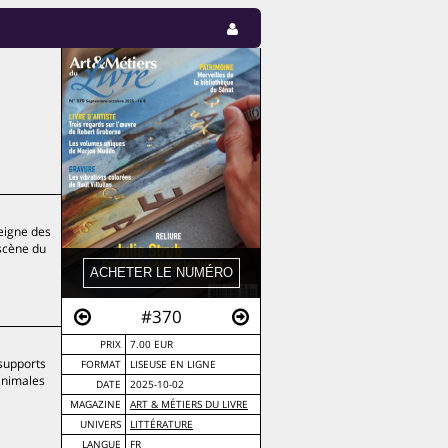
seigne des
 scène du
#370
PRIX
7.00 EUR
 supports
FORMAT
LISEUSE EN LIGNE
 animales
DATE
2025-10-02
MAGAZINE
ART & MÉTIERS DU LIVRE
UNIVERS
LITTÉRATURE
LANGUE
FR