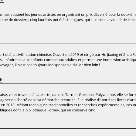
ampe, soutient les jeunes artistes en organisant un prix décerné pour la deuxiè
ne de dossiers, cinq lauréats ont été distingués, qui illustrent la vitalité de l’e
l’art et à la civili- sation chinoise. Ouvert en 2019 et dirigé par Hu Jiaxing et Zhao F
s, il s’adresse aux enfants comme aux adultes et permet une immersion artistiqu
yager, il n’est pas toujours indispensable d’aller bien loin !
e
se, vit et travaille à Lauzerte, dans le Tarn-et-Garonne. Polyvalente, elle se for
agner en liberté dans sa démarche créatrice. Elle réalise d’abord ses livres d’art
ue en 2015. Mêlant techniques traditionnelles et recherches expérimentales, ces 
publiques dont la bibliothèque Forney, qui en conserve cinq.