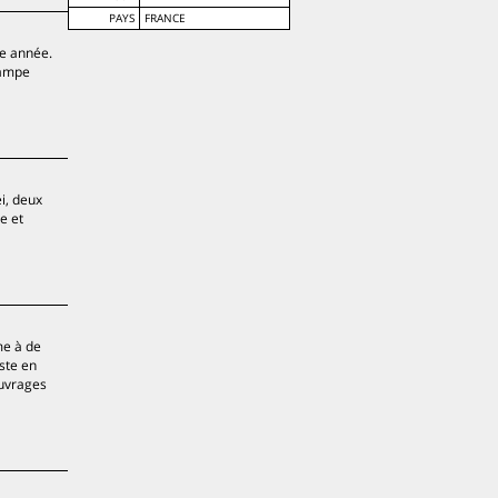
PAYS
FRANCE
me année.
stampe
ei, deux
e et
me à de
iste en
ouvrages