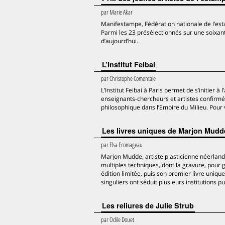
par
Marie Akar
Manifestampe, Fédération nationale de l’est
Parmi les 23 présélectionnés sur une soixantai
d’aujourd’hui.
L’Institut Feibai
par
Christophe Comentale
L’Institut Feibai à Paris permet de s’initier à 
enseignants-chercheurs et artistes confirmé
philosophique dans l’Empire du Milieu. Pour vo
Les livres uniques de Marjon Mudd
par
Elsa Fromageau
Marjon Mudde, artiste plasticienne néerlandai
multiples techniques, dont la gravure, pour g
édition limitée, puis son premier livre uniq
singuliers ont séduit plusieurs institutions 
Les reliures de Julie Strub
par
Odile Douet