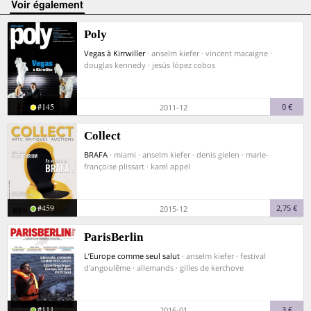
voir également
Poly
Vegas à Kirrwiller
· anselm kiefer · vincent macaigne ·
douglas kennedy · jesús lópez cobos
#145
0 €
2011-12
Collect
BRAFA
· miami · anselm kiefer · denis gielen · marie-
françoise plissart · karel appel
#459
2,75 €
2015-12
ParisBerlin
L’Europe comme seul salut
· anselm kiefer · festival
d'angoulême · allemands · gilles de kerchove
#111
3 €
2016-01