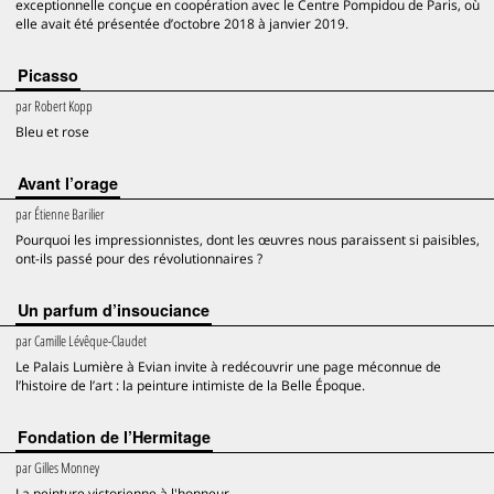
exceptionnelle conçue en coopération avec le Centre Pompidou de Paris, où
elle avait été présentée d’octobre 2018 à janvier 2019.
Picasso
par
Robert Kopp
Bleu et rose
Avant l’orage
par
Étienne Barilier
Pourquoi les impressionnistes, dont les œuvres nous paraissent si paisibles,
ont-ils passé pour des révolutionnaires ?
Un parfum d’insouciance
par
Camille Lévêque-Claudet
Le Palais Lumière à Evian invite à redécouvrir une page méconnue de
l’histoire de l’art : la peinture intimiste de la Belle Époque.
Fondation de l’Hermitage
par
Gilles Monney
La peinture victorienne à l'honneur