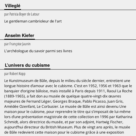
Villeglé
par
Patricia Boyer de Latour
Le gentleman cambrioleur de l'art
Anselm Kiefer
par
Françoise Jaunin
L'archéologue du savoir parmi ses livres
L’univers du cubisme
par
Robert Kopp
Le Kunstmuseum de Bâle, depuis le milieu du siècle dernier, entretient une
longue histoire d’amour avec le cubisme. C’est en 1952, 1956 et 1963 que le
banquier d’origine bâloise, mais installé à Paris depuis 1911, Raoul La Roche
(1889-1965), a fait don au musée de quelque quatre-vingt-dix œuvres
majeures de Fernand Léger, Georges Braque, Pablo Picasso, Juan Gris,
Amédée Ozenfant, Le Corbusier. Le musée de Bâle est ainsi devenu Une
maison pour le cubisme, pour reprendre le titre qui s’imposait de lui-même
lors d’une présentation magistrale de cette collection en 1996 par Katharina
Schmidt, alors directrice du musée, et par son adjoint, Hartwig Fischer,
aujourd’hui directeur du British Museum. Plus de vingt ans après, le musée
de Bâle redevient cette maison pour le cubisme grâce à une exposition