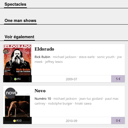
Spectacles
One man shows
voir également
Eldorado
Rick Rubin
· michael jackson · steve earle · sonic youth · joe
meek · jeffrey lewis
#4
5 €
2009-07
Novo
Numéro 10
· michael jackson · jean-luc godard · paul mac
cartney · rodolphe burger · hiraki sawa
#10
0 €
2010-09