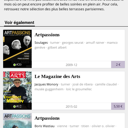
mois où on peut encore profiter de belles soirées en plein air. Pour cela,
retrouvez notre sélection des plus belles terrasses parisiennes.
voir également
Artpassions
Soulages
· turner · georges seurat · arnulf rainer · mamco
genève · gilbert albert
#20
2 €
2009-12
Le Magazine des Arts
Jacques Monory
· turner · josé de ribera · camille claudel ·
musée guggenheim · loïc le groumellec
#12
5,50 €
2015-02
Artpassions
Boris Wastiau
· vienne · turner · titien · olivier o. olivier ·