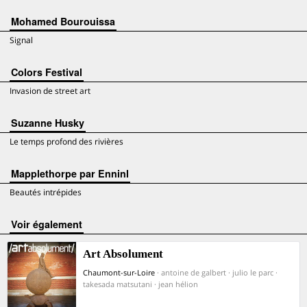
Mohamed Bourouissa
Signal
Colors Festival
Invasion de street art
Suzanne Husky
Le temps profond des rivières
Mapplethorpe par Enninl
Beautés intrépides
voir également
Art Absolument
Chaumont-sur-Loire
· antoine de galbert · julio le parc ·
takesada matsutani · jean hélion