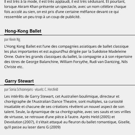
Il est très à la mode, il est très applaudi, il est très séduisant. Et pourtant,
lorsque Akram Khan présente un spectacle, avec un nom célèbre chaque
fois accolé au sien, on est pris d’une certaine méfiance devant ce qui
ressemble un peu trop à un coup de publicité.
Hong-Kong Ballet
par
Kevin Ng
L’Hong Kong Ballet est l’une des compagnies asiatiques de ballet classique
les plus importantes et est aujourd’hui dirigée par la Suédoise Madeleine
Onne. Outre les grands classiques du ballet, la compagnie a à son répertoire
des titres de George Balanchine, William Forsythe, Rudi van Dantzing, Nils
Christe etc.
Garry Stewart
par
Sonia Schoonejans
· visuels:
C. Herzfeld
Les intérêts de Garry Stewart, cet Australien boulimique, directeur et
chorégraphe de l’Australian Dance Theatre, sont multiples, sa curiosité
insatiable et chacune de ses créations révèlent un nouvel aspect de son
talent. Seule, la dynamique de sa chorégraphie, avec ses sauts et ses vrilles
de virtuose, se retrouve d’une pièce à l’autre. Après Held (2005) et
Devolution (2007), il s’était attaqué au fleuron du ballet romantique, Giselle,
qu’il passe au laser dans G (2009)