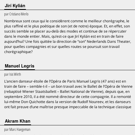
Jirí Kylián
par
Cristiano Merlo
Nombreux sont ceux qui le considèrent comme le meilleur chorégraphe, le
plus raffiné et le plus poétique de son (et de notre) époque. Et, en effet, son
succès semble se placer au-delà des modes et continue de se répercuter
dans le monde entier. Mais, qu’est-ce que Jirí Kylián est en train de faire
aujourd’hui? Une fois quittée la direction de “son” Nederlands Dans Theater,
pour quelles compagnies et sur quelles routes se poursuit son travail
chorégraphique?
Manuel Legris
par
Isis Wirth
L’ancien danseur-étoile de l’Opéra de Paris Manuel Legris (47 ans) est en
train de faire – semble-t-il – un bon travail avec le Ballet de l’Opéra de Vienne
(rebaptisé Wiener Staatsballett – Ballet National de Vienne), depuis que, en
septembre 2010, il a été nommé directeur de cette compagnie. Il a remonté
lui-même Don Quichotte dans la version de Rudolf Noureev, et les danseurs
ont fait preuve d’une maîtrise presque impeccable de la technique classique
Akram Khan
par
Marc Haegeman