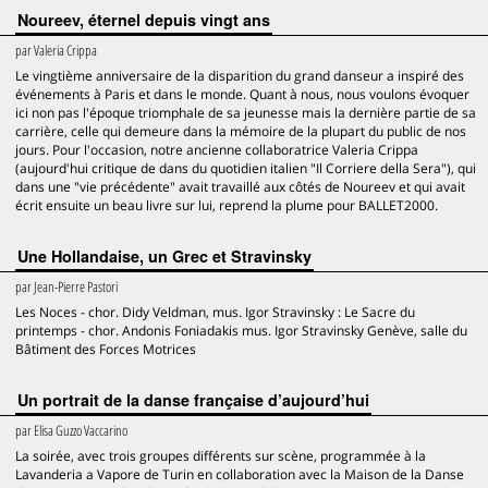
Noureev, éternel depuis vingt ans
par
Valeria Crippa
Le vingtième anniversaire de la disparition du grand danseur a inspiré des
événements à Paris et dans le monde. Quant à nous, nous voulons évoquer
ici non pas l'époque triomphale de sa jeunesse mais la dernière partie de sa
carrière, celle qui demeure dans la mémoire de la plupart du public de nos
jours. Pour l'occasion, notre ancienne collaboratrice Valeria Crippa
(aujourd'hui critique de dans du quotidien italien "Il Corriere della Sera"), qui
dans une "vie précédente" avait travaillé aux côtés de Noureev et qui avait
écrit ensuite un beau livre sur lui, reprend la plume pour BALLET2000.
Une Hollandaise, un Grec et Stravinsky
par
Jean-Pierre Pastori
Les Noces - chor. Didy Veldman, mus. Igor Stravinsky : Le Sacre du
printemps - chor. Andonis Foniadakis mus. Igor Stravinsky Genève, salle du
Bâtiment des Forces Motrices
Un portrait de la danse française d’aujourd’hui
par
Elisa Guzzo Vaccarino
La soirée, avec trois groupes différents sur scène, programmée à la
Lavanderia a Vapore de Turin en collaboration avec la Maison de la Danse