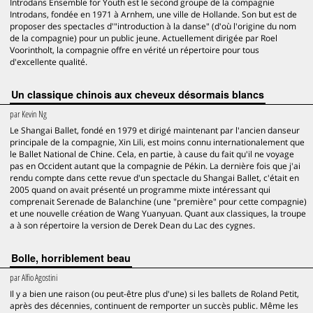
Introdans Ensemble for Youth est le second groupe de la compagnie
Introdans, fondée en 1971 à Arnhem, une ville de Hollande. Son but est de
proposer des spectacles d'"introduction à la danse" (d'où l'origine du nom
de la compagnie) pour un public jeune. Actuellement dirigée par Roel
Voorintholt, la compagnie offre en vérité un répertoire pour tous
d'excellente qualité.
Un classique chinois aux cheveux désormais blancs
par
Kevin Ng
Le Shangai Ballet, fondé en 1979 et dirigé maintenant par l'ancien danseur
principale de la compagnie, Xin Lili, est moins connu internationalement que
le Ballet National de Chine. Cela, en partie, à cause du fait qu'il ne voyage
pas en Occident autant que la compagnie de Pékin. La dernière fois que j'ai
rendu compte dans cette revue d'un spectacle du Shangai Ballet, c'était en
2005 quand on avait présenté un programme mixte intéressant qui
comprenait Serenade de Balanchine (une "première" pour cette compagnie)
et une nouvelle création de Wang Yuanyuan. Quant aux classiques, la troupe
a à son répertoire la version de Derek Dean du Lac des cygnes.
Bolle, horriblement beau
par
Alfio Agostini
Il y a bien une raison (ou peut-être plus d'une) si les ballets de Roland Petit,
après des décennies, continuent de remporter un succès public. Même les