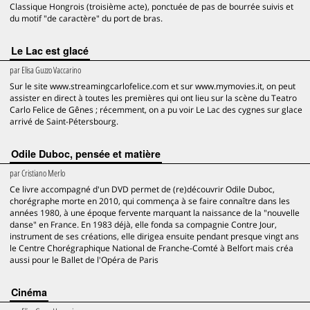
Classique Hongrois (troisième acte), ponctuée de pas de bourrée suivis et
du motif "de caractère" du port de bras.
Le Lac est glacé
par
Elisa Guzzo Vaccarino
Sur le site www.streamingcarlofelice.com et sur www.mymovies.it, on peut
assister en direct à toutes les premières qui ont lieu sur la scène du Teatro
Carlo Felice de Gênes ; récemment, on a pu voir Le Lac des cygnes sur glace
arrivé de Saint-Pétersbourg.
Odile Duboc, pensée et matière
par
Cristiano Merlo
Ce livre accompagné d'un DVD permet de (re)découvrir Odile Duboc,
chorégraphe morte en 2010, qui commença à se faire connaître dans les
années 1980, à une époque fervente marquant la naissance de la "nouvelle
danse" en France. En 1983 déjà, elle fonda sa compagnie Contre Jour,
instrument de ses créations, elle dirigea ensuite pendant presque vingt ans
le Centre Chorégraphique National de Franche-Comté à Belfort mais créa
aussi pour le Ballet de l'Opéra de Paris
Cinéma