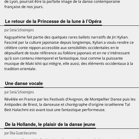
de Lyon, pourrait être la parfaite image de la danse contemporaine
française de nos jours.
Le retour de la Princesse de la lune à l’Opéra
par
Sonia Schoonejans
Kaguyahime fait partie des quelques rares ballets narratifs de Jiri Kylian.
Fasciné par la culture japonaise depuis longtemps, Kylian a voulu rendre ce
célèbre conte nippon accessible aux sensibilités occidentales en le
dépouillant de toute référence au folklore japonais et en ne s'intéressant
qu'à son contenu intemporel et fantastique, tout comme la puissante
musique de Maki Ishii qui intègre, elle aussi, des éléments occidentaux à la
tradition orientale.
Une danse vocale
par
Sonia Schoonejans
Révélée en France par les Festivals d'Avignon, de Montpellier Danse puis les
Antipodes de Brest, la danseuse et chorégraphe d'origine israélienne Tal
Beit Halachmi est avant tout une fantastique performeuse.
De la Hollande, le plaisir de la danse jeune
par
Elisa Guzzo Vaccarino