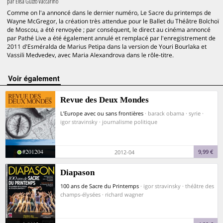
par
Elisa Guzzo Vaccarino
Comme on l'a annoncé dans le dernier numéro, Le Sacre du printemps de
Wayne McGregor, la création très attendue pour le Ballet du Théâtre Bolchoï
de Moscou, a été renvoyée ; par conséquent, le direct au cinéma annoncé
par Pathé Live a été également annulé et remplacé par l'enregistrement de
2011 d'Esméralda de Marius Petipa dans la version de Youri Bourlaka et
Vassili Medvedev, avec Maria Alexandrova dans le rôle-titre.
voir également
Revue des Deux Mondes
L’Europe avec ou sans frontières
· barack obama · syrie ·
igor stravinsky · journalisme politique
#201204
9,99 €
2012-04
Diapason
100 ans de Sacre du Printemps
· igor stravinsky · théâtre des
champs-élysées · richard wagner