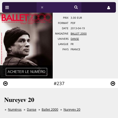
PRIX
3.00 EUR
FORMAT
PDF
DATE
2013-04-19
MAGAZINE
BALLET 2000
UNIVERS
DANSE
LANGUE
FR
PAYS
FRANCE
#237
Nureyev 20
Numéros
Danse
Ballet 2000
Nureyev 20