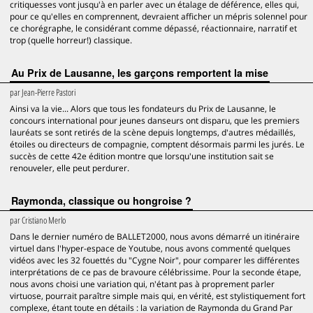
critiquesses vont jusqu'à en parler avec un étalage de déférence, elles qui,
pour ce qu'elles en comprennent, devraient afficher un mépris solennel pour
ce chorégraphe, le considérant comme dépassé, réactionnaire, narratif et
trop (quelle horreur!) classique.
Au Prix de Lausanne, les garçons remportent la mise
par
Jean-Pierre Pastori
Ainsi va la vie... Alors que tous les fondateurs du Prix de Lausanne, le
concours international pour jeunes danseurs ont disparu, que les premiers
lauréats se sont retirés de la scène depuis longtemps, d'autres médaillés,
étoiles ou directeurs de compagnie, comptent désormais parmi les jurés. Le
succès de cette 42e édition montre que lorsqu'une institution sait se
renouveler, elle peut perdurer.
Raymonda, classique ou hongroise ?
par
Cristiano Merlo
Dans le dernier numéro de BALLET2000, nous avons démarré un itinéraire
virtuel dans l'hyper-espace de Youtube, nous avons commenté quelques
vidéos avec les 32 fouettés du "Cygne Noir", pour comparer les différentes
interprétations de ce pas de bravoure célébrissime. Pour la seconde étape,
nous avons choisi une variation qui, n'étant pas à proprement parler
virtuose, pourrait paraître simple mais qui, en vérité, est stylistiquement fort
complexe, étant toute en détails : la variation de Raymonda du Grand Par