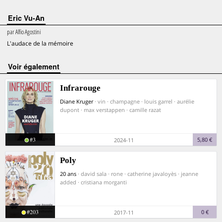
Eric Vu-An
par
Alfio Agostini
L'audace de la mémoire
voir également
Infrarouge
Diane Kruger
· vin · champagne · louis garrel · aurélie
dupont · max verstappen · camille razat
#3
5,80 €
2024-11
Poly
20 ans
· david sala · rone · catherine javaloyès · jeanne
added · cristiana morganti
#203
0 €
2017-11