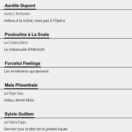
Aurélie Dupont
visuels:
J. Benhamou
Adieux à la scène, mais pas à l'Opéra
Poulouline à La Scala
par
Cristiano Merlo
La mélancolie d'Albrecht
Forceful Feelings
Les Arméniens qui dansent
Maïa Plissetkaïa
par
Roger Salas
Adieu, divine Maïa
Sylvie Guillem
par
Valeria Crippa
Dernier tour la tête (et la jambe) haute