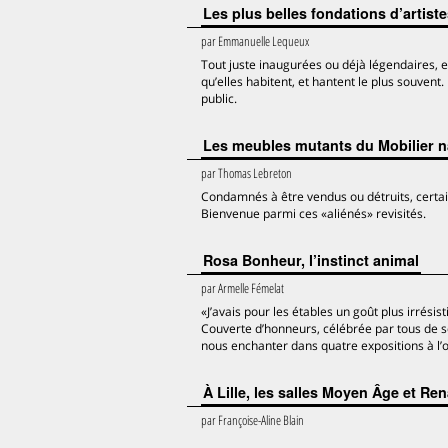
Les plus belles fondations d’artist
par
Emmanuelle Lequeux
Tout juste inaugurées ou déjà légendaires, enc
qu’elles habitent, et hantent le plus souven
public.
Les meubles mutants du Mobilier n
par
Thomas Lebreton
Condamnés à être vendus ou détruits, certai
Bienvenue parmi ces «aliénés» revisités.
Rosa Bonheur, l’instinct animal
par
Armelle Fémelat
«J’avais pour les étables un goût plus irrési
Couverte d’honneurs, célébrée par tous de so
nous enchanter dans quatre expositions à l’
À Lille, les salles Moyen Âge et Re
par
Françoise-Aline Blain