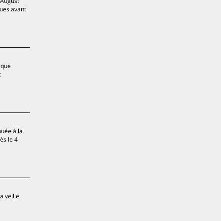
’August
ques avant
 que
t
ouée à la
ès le 4
a veille