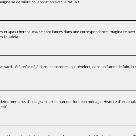
moigne sa dernière collaboration avec la NASA !
urs et «pas chercheurs» se sont lancés dans une correspondance imaginaire avec
s l’au-delà.
assard, l’été brûle déjà dans les cocottes, qui révèlent, dans un fumet de foin, la
étournements d’Instagram, art et humour font bon ménage. Histoire d’un coupl
ssif.