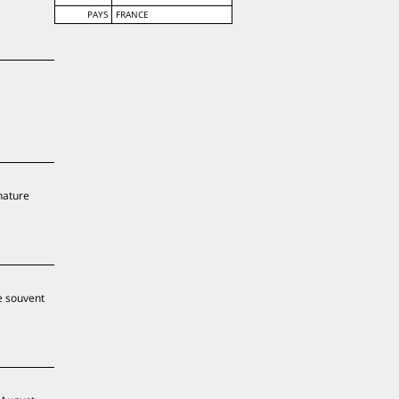
PAYS
FRANCE
 nature
e souvent