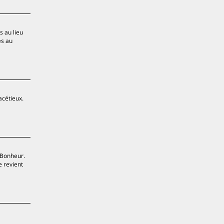
s au lieu
es au
acétieux.
a Bonheur.
e revient