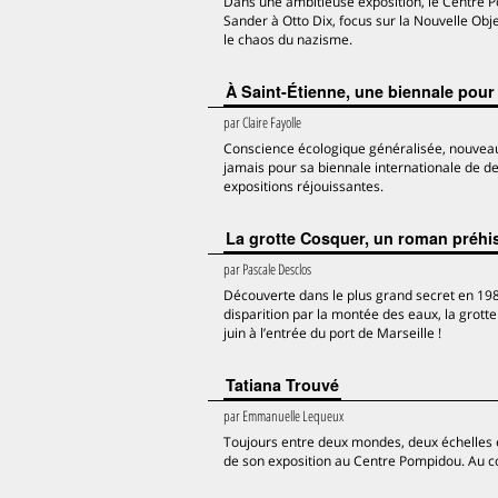
Dans une ambitieuse exposition, le Centre P
Sander à Otto Dix, focus sur la Nouvelle Obje
le chaos du nazisme.
À Saint-Étienne, une biennale pour
par
Claire Fayolle
Conscience écologique généralisée, nouveaux 
jamais pour sa biennale internationale de d
expositions réjouissantes.
La grotte Cosquer, un roman préhi
par
Pascale Desclos
Découverte dans le plus grand secret en 1985
disparition par la montée des eaux, la grott
juin à l’entrée du port de Marseille !
Tatiana Trouvé
par
Emmanuelle Lequeux
Toujours entre deux mondes, deux échelles et m
de son exposition au Centre Pompidou. Au cœu