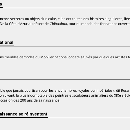
es
ore secrètes ou objets d’un culte, elles ont toutes des histoires singulières, liée
t. De la Côte d’Azur au désert de Chihuahua, tour du monde des fondations ouvert
ational
ns meubles démodés du Mobilier national ont été sauvés par quelques artistes f
stible que jamais courtisan pour les antichambres royales ou impériales», dit Ros
n vivant, la plus indomptable des peintres et sculpteurs animaliers du XIXe siècl
occasion des 200 ans de sa naissance.
naissance se réinventent