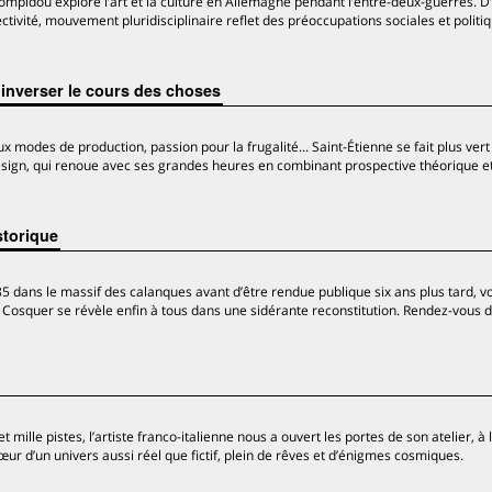
ompidou explore l’art et la culture en Allemagne pendant l’entre-deux-guerres. D
ctivité, mouvement pluridisciplinaire reflet des préoccupations sociales et politi
 inverser le cours des choses
modes de production, passion pour la frugalité... Saint-Étienne se fait plus vert
esign, qui renoue avec ses grandes heures en combinant prospective théorique e
storique
 dans le massif des calanques avant d’être rendue publique six ans plus tard, v
e Cosquer se révèle enfin à tous dans une sidérante reconstitution. Rendez-vous d
ille pistes, l’artiste franco-italienne nous a ouvert les portes de son atelier, à l
r d’un univers aussi réel que fictif, plein de rêves et d’énigmes cosmiques.