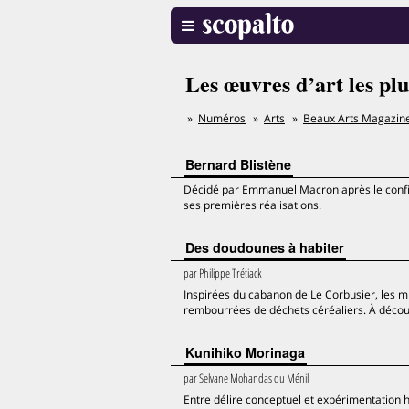
Les œuvres d’art les plu
Numéros
Arts
Beaux Arts Magazin
Bernard Blistène
Décidé par Emmanuel Macron après le confin
ses premières réalisations.
Des doudounes à habiter
par
Philippe Trétiack
Inspirées du cabanon de Le Corbusier, les mi
rembourrées de déchets céréaliers. À découv
Kunihiko Morinaga
par
Selvane Mohandas du Ménil
Entre délire conceptuel et expérimentation 