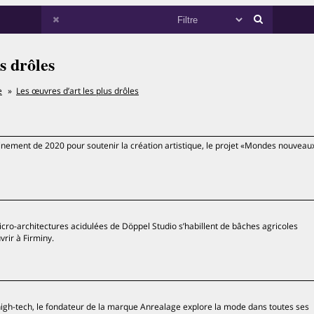
s drôles
e
Les œuvres d’art les plus drôles
ement de 2020 pour soutenir la création artistique, le projet «Mondes nouveaux
cro-architectures acidulées de Döppel Studio s’habillent de bâches agricoles
rir à Firminy.
high-tech, le fondateur de la marque Anrealage explore la mode dans toutes ses