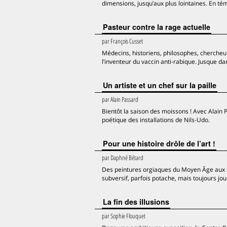
dimensions, jusqu’aux plus lointaines. En té
Pasteur contre la rage actuelle
par
François Cusset
Médecins, historiens, philosophes, cherche
l’inventeur du vaccin anti-rabique. Jusque dan
Un artiste et un chef sur la paille
par
Alain Passard
Bientôt la saison des moissons ! Avec Alain P
poétique des installations de Nils-Udo.
Pour une histoire drôle de l’art !
par
Daphné Bétard
Des peintures orgiaques du Moyen Âge aux d
subversif, parfois potache, mais toujours joui
La fin des illusions
par
Sophie Flouquet