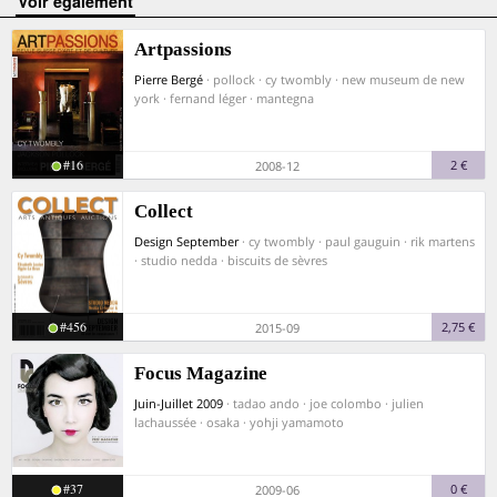
voir également
Artpassions
Pierre Bergé
· pollock · cy twombly · new museum de new
york · fernand léger · mantegna
#16
2 €
2008-12
Collect
Design September
· cy twombly · paul gauguin · rik martens
· studio nedda · biscuits de sèvres
#456
2,75 €
2015-09
Focus Magazine
Juin-Juillet 2009
· tadao ando · joe colombo · julien
lachaussée · osaka · yohji yamamoto
#37
0 €
2009-06