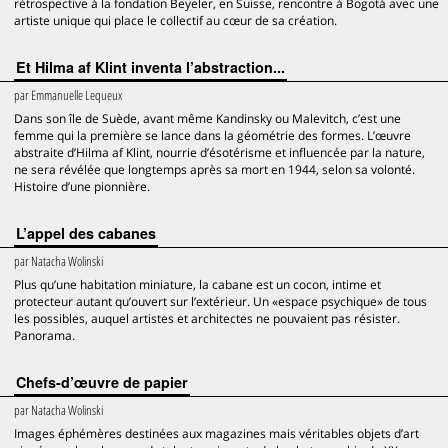
rétrospective à la fondation Beyeler, en Suisse, rencontre à Bogotá avec une
artiste unique qui place le collectif au cœur de sa création.
Et Hilma af Klint inventa l’abstraction...
par
Emmanuelle Lequeux
Dans son île de Suède, avant même Kandinsky ou Malevitch, c’est une
femme qui la première se lance dans la géométrie des formes. L’œuvre
abstraite d’Hilma af Klint, nourrie d’ésotérisme et influencée par la nature,
ne sera révélée que longtemps après sa mort en 1944, selon sa volonté.
Histoire d’une pionnière.
L’appel des cabanes
par
Natacha Wolinski
Plus qu’une habitation miniature, la cabane est un cocon, intime et
protecteur autant qu’ouvert sur l’extérieur. Un «espace psychique» de tous
les possibles, auquel artistes et architectes ne pouvaient pas résister.
Panorama.
Chefs-d’œuvre de papier
par
Natacha Wolinski
Images éphémères destinées aux magazines mais véritables objets d’art