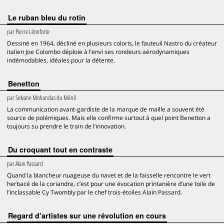
Le ruban bleu du rotin
par
Pierre Léonforte
Dessiné en 1964, décliné en plusieurs coloris, le fauteuil Nastro du créateur
italien Joe Colombo déploie à l’envi ses rondeurs aérodynamiques
indémodables, idéales pour la détente.
Benetton
par
Selvane Mohandas du Ménil
La communication avant-gardiste de la marque de maille a souvent été
source de polémiques. Mais elle confirme surtout à quel point Benetton a
toujours su prendre le train de l’innovation.
Du croquant tout en contraste
par
Alain Passard
Quand la blancheur nuageuse du navet et de la faisselle rencontre le vert
herbacé de la coriandre, c’est pour une évocation printanière d’une toile de
l’inclassable Cy Twombly par le chef trois-étoiles Alain Passard.
Regard d’artistes sur une révolution en cours