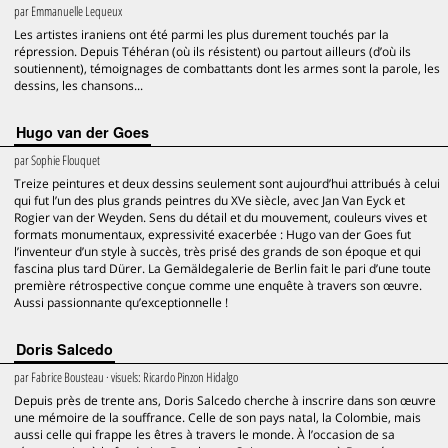
par
Emmanuelle Lequeux
Les artistes iraniens ont été parmi les plus durement touchés par la
répression. Depuis Téhéran (où ils résistent) ou partout ailleurs (d’où ils
soutiennent), témoignages de combattants dont les armes sont la parole, les
dessins, les chansons...
Hugo van der Goes
par
Sophie Flouquet
Treize peintures et deux dessins seulement sont aujourd’hui attribués à celui
qui fut l’un des plus grands peintres du XVe siècle, avec Jan Van Eyck et
Rogier van der Weyden. Sens du détail et du mouvement, couleurs vives et
formats monumentaux, expressivité exacerbée : Hugo van der Goes fut
l’inventeur d’un style à succès, très prisé des grands de son époque et qui
fascina plus tard Dürer. La Gemäldegalerie de Berlin fait le pari d’une toute
première rétrospective conçue comme une enquête à travers son œuvre.
Aussi passionnante qu’exceptionnelle !
Doris Salcedo
par
Fabrice Bousteau
· visuels:
Ricardo Pinzon Hidalgo
Depuis près de trente ans, Doris Salcedo cherche à inscrire dans son œuvre
une mémoire de la souffrance. Celle de son pays natal, la Colombie, mais
aussi celle qui frappe les êtres à travers le monde. À l’occasion de sa