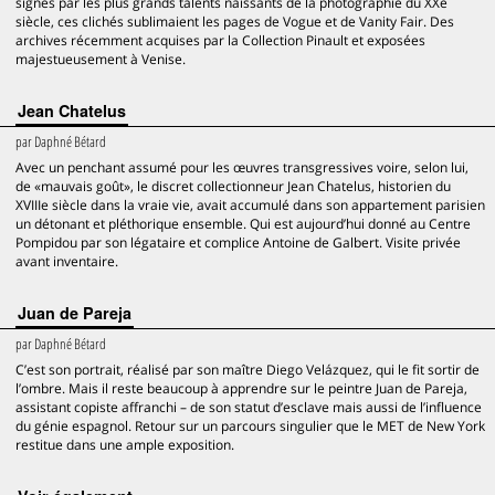
signés par les plus grands talents naissants de la photographie du XXe
siècle, ces clichés sublimaient les pages de Vogue et de Vanity Fair. Des
archives récemment acquises par la Collection Pinault et exposées
majestueusement à Venise.
Jean Chatelus
par
Daphné Bétard
Avec un penchant assumé pour les œuvres transgressives voire, selon lui,
de «mauvais goût», le discret collectionneur Jean Chatelus, historien du
XVIIIe siècle dans la vraie vie, avait accumulé dans son appartement parisien
un détonant et pléthorique ensemble. Qui est aujourd’hui donné au Centre
Pompidou par son légataire et complice Antoine de Galbert. Visite privée
avant inventaire.
Juan de Pareja
par
Daphné Bétard
C’est son portrait, réalisé par son maître Diego Velázquez, qui le fit sortir de
l’ombre. Mais il reste beaucoup à apprendre sur le peintre Juan de Pareja,
assistant copiste affranchi – de son statut d’esclave mais aussi de l’influence
du génie espagnol. Retour sur un parcours singulier que le MET de New York
restitue dans une ample exposition.