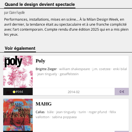
Quand le design devient spectacle
par
Claire Fayolle
Performances, installations, mises en scène... À la Milan Design Week, en
avril dernier, la tendance était au spectaculaire et à une franche complicité
avec l’art contemporain. Compte rendu d’une édition 2025 qui en a mis plein
les yeux.
voir également
Poly
Brigitte Zieger
· william shakespeare · j.m. coetzee · enki bilal
· jean tinguely · gesaffelstein
#164
0 €
2014-02
MAHG
Callas
· bâle · jean tinguely · turin · roger pfund · félix
vallotton · sabina poppaea