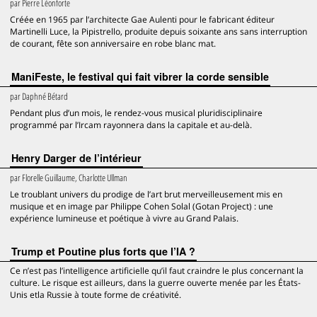
par
Pierre Léonforte
Créée en 1965 par l’architecte Gae Aulenti pour le fabricant éditeur
Martinelli Luce, la Pipistrello, produite depuis soixante ans sans interruption
de courant, fête son anniversaire en robe blanc mat.
ManiFeste, le festival qui fait vibrer la corde sensible
par
Daphné Bétard
Pendant plus d’un mois, le rendez-vous musical pluridisciplinaire
programmé par l’Ircam rayonnera dans la capitale et au-delà.
Henry Darger de l’intérieur
par
Florelle Guillaume, Charlotte Ullman
Le troublant univers du prodige de l’art brut merveilleusement mis en
musique et en image par Philippe Cohen Solal (Gotan Project) : une
expérience lumineuse et poétique à vivre au Grand Palais.
Trump et Poutine plus forts que l’IA ?
Ce n’est pas l’intelligence artificielle qu’il faut craindre le plus concernant la
culture. Le risque est ailleurs, dans la guerre ouverte menée par les États-
Unis etla Russie à toute forme de créativité.