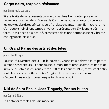
Corps noirs, corps de résistance
par
Emmanuelle Lequeux
Si elle traite de la représentation du corps dans l’art contemporain, la
nouvelle exposition de la Bourse de Commerce porte un regard acéré sur
les œuvres d’artistes africains ou afro- descendants, magnifiant toute l’âme
d’un peuple noir si longtemps privé de représentation. S’y lisent le désir, la
force, la violence et la beauté, orchestrés dans une somptueuse et vibrante
chorégraphie plastique.
Un Grand Palais des arts et des fêtes
par
Sophie Flouquet
Pour sa réouverture début juin, le nouveau Grand Palais devrait faire perdre
la tête à ses visiteurs. Et pour cause, le monument renoue avec les habits de
lumière qui étaient les siens entre 1900 et les années 1930, retrouvant enfin
toute la cohérence etla beauté d’origine de ses espaces, et promet
d’accueillir les noctambules jusque tard dans la nuit.
Niki de Saint Phalle, Jean Tinguely, Pontus Hulten
par
Daphné Bétard
Les enfants terribles de l'art moderne