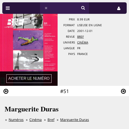
PRIX
8.99 EUR
FORMAT
LISEUSE EN LIGNE
DATE
2001-12-01
REVUE
BREF
UNIVERS
CINÉMA
LANGUE
FR
PAYS
FRANCE
#51
Marguerite Duras
Numéros
Cinéma
Bref
Marguerite Duras