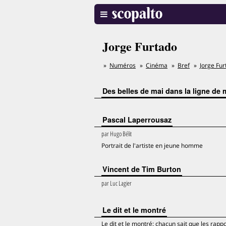
Jorge Furtado
Numéros
Cinéma
Bref
Jorge Fur
Des belles de mai dans la ligne de 
Pascal Laperrousaz
par
Hugo Bélit
Portrait de l'artiste en jeune homme
Vincent de Tim Burton
par
Luc Lagier
Le dit et le montré
Le dit et le montré: chacun sait que les rapp