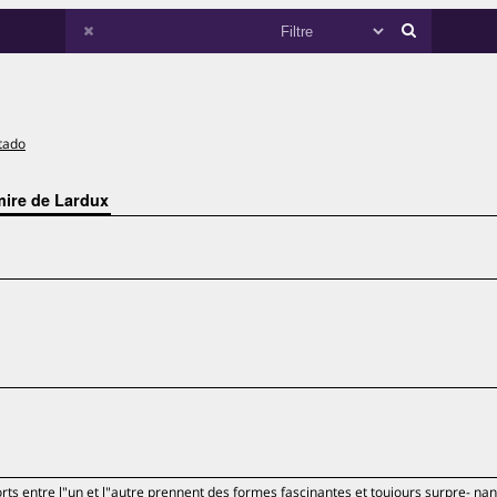
tado
mire de Lardux
orts entre l"un et l"autre prennent des formes fascinantes et toujours surpre- nan