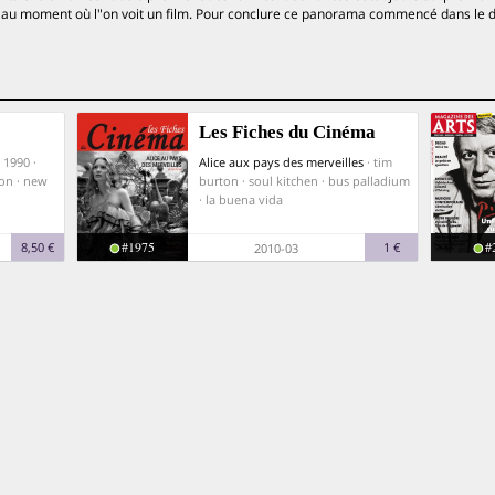
e au moment où l"on voit un film. Pour conclure ce panorama commencé dans le 
Les Fiches du Cinéma
 1990 ·
Alice aux pays des merveilles
· tim
ton · new
burton · soul kitchen · bus palladium
· la buena vida
#1975
#
8,50 €
1 €
2010-03