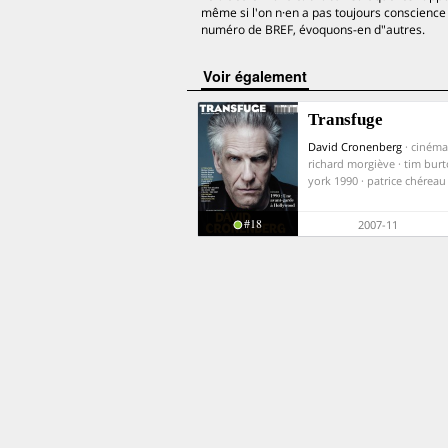
même si l'on n·en a pas toujours conscienc
numéro de BREF, évoquons-en d"autres.
voir également
Transfuge
David Cronenberg
· cinéma
richard morgiève · tim bur
york 1990 · patrice chéreau
#18
2007-11