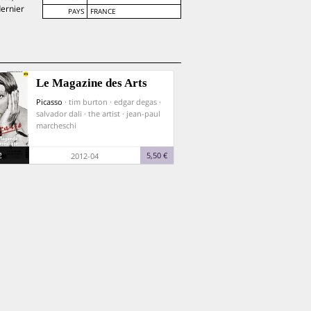
dernier
PAYS
FRANCE
Le Magazine des Arts
Picasso
· tim burton · edgar degas ·
salvador dali · the artist · jean-paul
marcheschi
2
5,50 €
2012-04