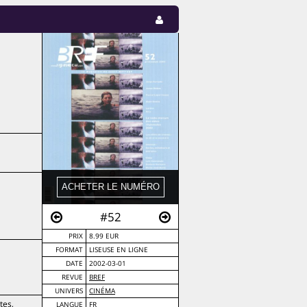
#52
PRIX
8.99 EUR
FORMAT
LISEUSE EN LIGNE
DATE
2002-03-01
REVUE
BREF
UNIVERS
CINÉMA
tes,
LANGUE
FR