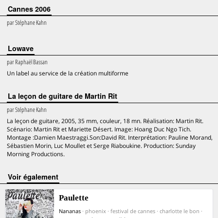
Cannes 2006
par
Stéphane Kahn
Lowave
par
Raphaël Bassan
Un label au service de la création multiforme
La leçon de guitare de Martin Rit
par
Stéphane Kahn
La leçon de guitare, 2005, 35 mm, couleur, 18 mn. Réalisation: Martin Rit.
Scénario: Martin Rit et Mariette Désert. Image: Hoang Duc Ngo Tich.
Montage :Damien Maestraggi.Son:David Rit. Interprétation: Pauline Morand,
Sébastien Morin, Luc Moullet et Serge Riaboukine. Production: Sunday
Morning Productions.
voir également
Paulette
Nananas
· phoenix · festival de cannes · charlotte le bon ·