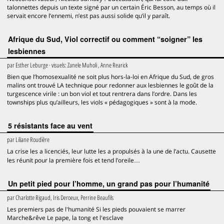
talonnettes depuis un texte signé par un certain Éric Besson, au temps où il
servait encore l’ennemi, n’est pas aussi solide qu’il y paraît.
Afrique du Sud, Viol correctif ou comment “soigner” les
lesbiennes
par
Esther Leburge
· visuels:
Zanele Muholi , Anne Rearick
Bien que l’homosexualité ne soit plus hors-la-loi en Afrique du Sud, de gros
malins ont trouvé LA technique pour redonner aux lesbiennes le goût de la
turgescence virile : un bon viol et tout rentrera dans l’ordre. Dans les
townships plus qu’ailleurs, les viols « pédagogiques » sont à la mode.
5 résistants face au vent
par
Liliane Roudière
La crise les a licenciés, leur lutte les a propulsés à la une de l’actu. Causette
les réunit pour la première fois et tend l’oreile…
Un petit pied pour l’homme, un grand pas pour l’humanité
par
Charlotte Rigaud, Iris Deroeux, Perrine Beaufils
Les premiers pas de l'humanité Si les pieds pouvaient se marrer
Marche&rêve Le pape, la tong et l'esclave