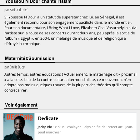
Youssou N’Dour chante l’islam
par
Karina Ykrelef
Si Youssou N’Dour a un statut de superstar chez lui, au Sénégal, il est
également reconnu pour son engagement pacifiste dans le monde entier.
Pour son documentaire, I Bring What I Love, Elizabeth Chai Vasarhelyi a suivi
l’artiste sur la route de ses concerts durant deux ans, peu après la sortie de
l’album « Egypt », en 2004, un mélange de musique et de religion qui a
défrayé la chronique.
Maternité&Soumission
par
Emilie Ducat
Autres temps, autres éducations ! Actuellement, le maternage dit « proximal
» a la cote. Issu de la contre-culture altermondialiste, ce mouvement n’en
adopte pas moins quelques travers de la plupart des théories qu’il compte
contrecarrer.
voir également
Dedicate
Jacky Ido
· cirkus · chalayan · elysian fields · street art · jean-
paul marcheshi