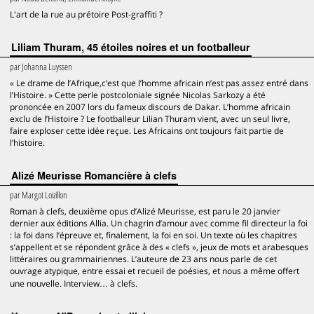
L'art de la rue au prétoire Post-graffiti ?
Liliam Thuram, 45 étoiles noires et un footballeur
par
Johanna Luyssen
« Le drame de l’Afrique,c’est que l’homme africain n’est pas assez entré dans
l’Histoire. » Cette perle postcoloniale signée Nicolas Sarkozy a été
prononcée en 2007 lors du fameux discours de Dakar. L’homme africain
exclu de l’Histoire ? Le footballeur Lilian Thuram vient, avec un seul livre,
faire exploser cette idée reçue. Les Africains ont toujours fait partie de
l’histoire.
Alizé Meurisse Romancière à clefs
par
Margot Loizillon
Roman à clefs, deuxième opus d’Alizé Meurisse, est paru le 20 janvier
dernier aux éditions Allia. Un chagrin d’amour avec comme fil directeur la foi
: la foi dans l’épreuve et, finalement, la foi en soi. Un texte où les chapitres
s’appellent et se répondent grâce à des « clefs », jeux de mots et arabesques
littéraires ou grammairiennes. L’auteure de 23 ans nous parle de cet
ouvrage atypique, entre essai et recueil de poésies, et nous a même offert
une nouvelle. Interview… à clefs.