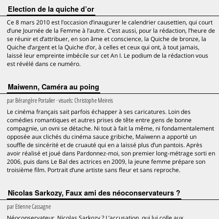
Election de la quiche d’or
Ce 8 mars 2010 est l’occasion d’inaugurer le calendrier causettien, qui court
d’une Journée de la Femme à l’autre. C’est aussi, pour la rédaction, l’heure de
se réunir et d’attribuer, en son âme et conscience, la Quiche de bronze, la
Quiche d’argent et la Quiche d’or, à celles et ceux qui ont, à tout jamais,
laissé leur empreinte imbécile sur cet An I. Le podium de la rédaction vous
est révélé dans ce numéro.
Maiwenn, Caméra au poing
par
Bérangère Portalier
· visuels:
Christophe Meireis
Le cinéma français sait parfois échapper à ses caricatures. Loin des
comédies romantiques et autres prises de tête entre gens de bonne
compagnie, un ovni se détache. Ni tout à fait la même, ni fondamentalement
opposée aux clichés du cinéma sauce gribiche, Maïwenn a apporté un
souffle de sincérité et de cruauté qui en a laissé plus d’un pantois. Après
avoir réalisé et joué dans Pardonnez-moi, son premier long-métrage sorti en
2006, puis dans Le Bal des actrices en 2009, la jeune femme prépare son
troisième film. Portrait d’une artiste sans fleur et sans reproche.
Nicolas Sarkozy, Faux ami des néoconservateurs ?
par
Etienne Cassagne
Néoconservateur, Nicolas Sarkozy ? L’accusation, qui lui colle aux