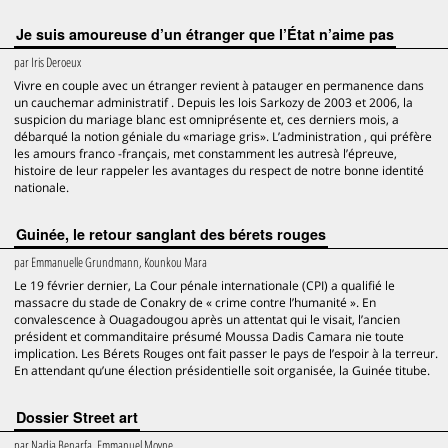
Je suis amoureuse d’un étranger que l’État n’aime pas
par
Iris Deroeux
Vivre en couple avec un étranger revient à patauger en permanence dans
un cauchemar administratif . Depuis les lois Sarkozy de 2003 et 2006, la
suspicion du mariage blanc est omniprésente et, ces derniers mois, a
débarqué la notion géniale du «mariage gris». L’administration , qui préfère
les amours franco -français, met constamment les autresà l’épreuve,
histoire de leur rappeler les avantages du respect de notre bonne identité
nationale.
Guinée, le retour sanglant des bérets rouges
par
Emmanuelle Grundmann, Kounkou Mara
Le 19 février dernier, La Cour pénale internationale (CPI) a qualifié le
massacre du stade de Conakry de « crime contre l’humanité ». En
convalescence à Ouagadougou après un attentat qui le visait, l’ancien
président et commanditaire présumé Moussa Dadis Camara nie toute
implication. Les Bérets Rouges ont fait passer le pays de l’espoir à la terreur.
En attendant qu’une élection présidentielle soit organisée, la Guinée titube.
Dossier Street art
par
Nadia Benarfa, Emmanuel Moyne