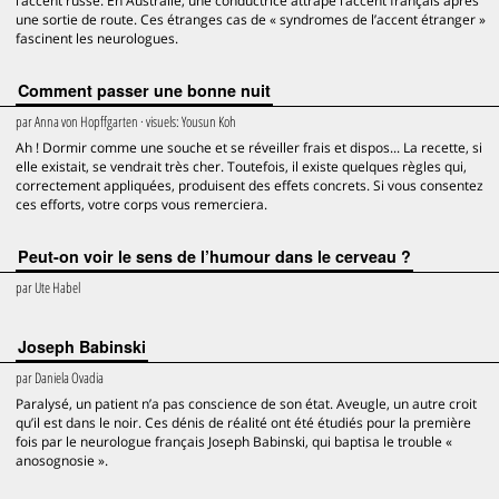
l’accent russe. En Australie, une conductrice attrape l’accent français après
une sortie de route. Ces étranges cas de « syndromes de l’accent étranger »
fascinent les neurologues.
Comment passer une bonne nuit
par
Anna von Hopffgarten
· visuels:
Yousun Koh
Ah ! Dormir comme une souche et se réveiller frais et dispos... La recette, si
elle existait, se vendrait très cher. Toutefois, il existe quelques règles qui,
correctement appliquées, produisent des effets concrets. Si vous consentez
ces efforts, votre corps vous remerciera.
Peut-on voir le sens de l’humour dans le cerveau ?
par
Ute Habel
Joseph Babinski
par
Daniela Ovadia
Paralysé, un patient n’a pas conscience de son état. Aveugle, un autre croit
qu’il est dans le noir. Ces dénis de réalité ont été étudiés pour la première
fois par le neurologue français Joseph Babinski, qui baptisa le trouble «
anosognosie ».