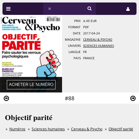
PRIX
4.49 EUR
FORMAT
PDF
DATE
2017-04-24
MAGAZINE
CERVEAU & PSYCHO
UNIVERS
SCIENCES HUMAINES
LANGUE
FR
PAYS
FRANCE
#88
Objectif parité
Numéros
Sciences humaines
Cerveau & Psycho
Objectif parité