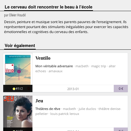
Le cerveau doit rencontrer le beau à l’école
par
Olivier Houdé
Dessin, peinture et musique sont les parents pauvres de l’enseignement. Ils
représentent pourtant des stimulants inégalables pour exercer les capacités
émotionnelles et cognitives du cerveau des enfants.
voir également
Ventilo
Mon véritable adversaire
· macbeth · magic trip · alter
echoes · arnavaux
#312
0 €
2013-01
Jeu
Théâtres de rêve
· macbeth · julie duclos · théâtre denise-
pelletier · louis patrick leroux