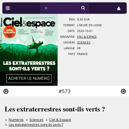
PRIX
8.50 EUR
FORMAT
LISEUSE EN LIGNE
DATE
2020-10-01
MAGAZINE
CIEL & ESPACE
UNIVERS
SCIENCES
LANGUE
FR
PAYS
FRANCE
#573
Les extraterrestres sont-ils verts ?
Numéros
Sciences
Ciel & Espace
Les extraterrestres sont-ils verts ?