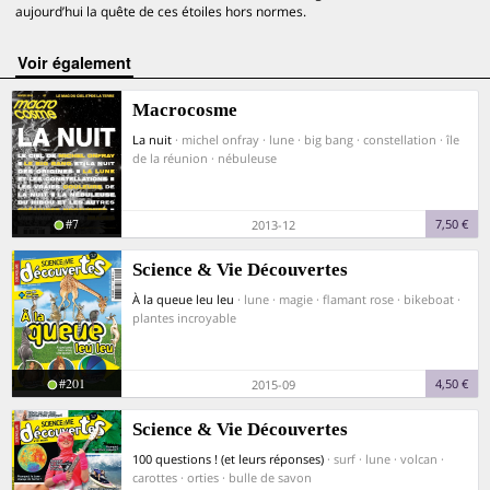
aujourd’hui la quête de ces étoiles hors normes.
voir également
Macrocosme
La nuit
· michel onfray · lune · big bang · constellation · île
de la réunion · nébuleuse
#7
7,50 €
2013-12
Science & Vie Découvertes
À la queue leu leu
· lune · magie · flamant rose · bikeboat ·
plantes incroyable
#201
4,50 €
2015-09
Science & Vie Découvertes
100 questions ! (et leurs réponses)
· surf · lune · volcan ·
carottes · orties · bulle de savon