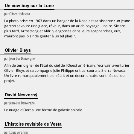
Un cow-boy sur la Lune
par
Olivier Hodasava
La photo prise en 1963 dans un hangar de la Nasa est saisissante : un jeune
garçon savoure une glace, rêveur, dans un aride paysage lunaire. Six ans
plus tard, Armstrong et Aldrin, engoncés dans leurs scaphandres, eux,
n’auront pas loisir de goûter à un tel plaisir.
Olivier Bleys
par
Jean-Luc Dauvergne
Afin de témoigner de l’état du ciel de l’Ouest américain, l’écrivain aventurier
Olivier Bleys et sa compagne Julie Philippe ont parcouru la Sierra Nevada.
Un livre remarquablement bien écrit et un documentaire sont nés de leur
projet.
David Nesvorný
par
Jean-Luc Dauvergne
Le nuage d'Oort a une forme de galaxie spirale
L’histoire revisitée de Vesta
par
Louis Béranger