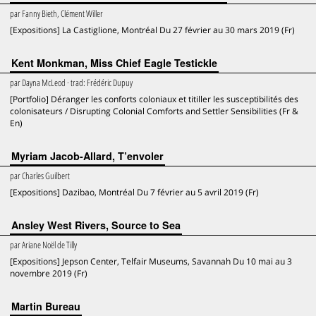
par
Fanny Bieth, Clément Willer
[Expositions] La Castiglione, Montréal Du 27 février au 30 mars 2019 (Fr)
Kent Monkman, Miss Chief Eagle Testickle
par
Dayna McLeod
· trad:
Frédéric Dupuy
[Portfolio] Déranger les conforts coloniaux et titiller les susceptibilités des
colonisateurs / Disrupting Colonial Comforts and Settler Sensibilities (Fr &
En)
Myriam Jacob-Allard, T’envoler
par
Charles Guilbert
[Expositions] Dazibao, Montréal Du 7 février au 5 avril 2019 (Fr)
Ansley West Rivers, Source to Sea
par
Ariane Noël de Tilly
[Expositions] Jepson Center, Telfair Museums, Savannah Du 10 mai au 3
novembre 2019 (Fr)
Martin Bureau