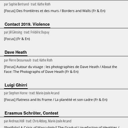
par
Sophie Bertrand
· trad:
Käthe Roth
[Focus] Des frontières et des murs / Borders and Walls (Fr & En)
Contact 2019. Violence
par
Jill Glessing
· trad:
Frédéric Dupuy
[Focus] (Fr & En)
Dave Heath
par
Pierre Dessureault
· trad:
Käthe Roth
[Focus] Autour du visage : les photographies de Dave Heath / About the
Face: The Photographs of Dave Heath (Fr & En)
Luigi Ghirri
par
Stephen Horne
· trad:
Marie-Josée Arcand
[Focus] Flatness and Its Frame / La planéité et son cadre (Fr & En)
Erasmus Schröter, Contest
par
Andreas Höll
· trad:
Chris Abbey, Marie-Josée Arcand
[Portfolio] A Crisis of Masculinity? The Gradual Liquefaction of Identities /