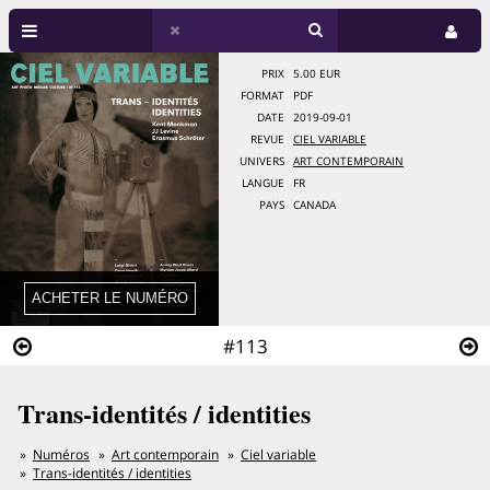
PRIX
5.00 EUR
FORMAT
PDF
DATE
2019-09-01
REVUE
CIEL VARIABLE
UNIVERS
ART CONTEMPORAIN
LANGUE
FR
PAYS
CANADA
#113
Trans-identités / identities
Numéros
Art contemporain
Ciel variable
Trans-identités / identities