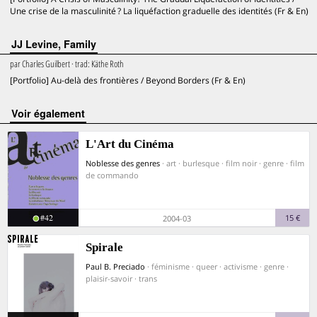
Une crise de la masculinité ? La liquéfaction graduelle des identités (Fr & En)
JJ Levine, Family
par
Charles Guilbert
· trad:
Käthe Roth
[Portfolio] Au-delà des frontières / Beyond Borders (Fr & En)
voir également
L'Art du Cinéma
Noblesse des genres
· art · burlesque · film noir · genre · film
de commando
#42
15 €
2004-03
Spirale
Paul B. Preciado
· féminisme · queer · activisme · genre ·
plaisir-savoir · trans