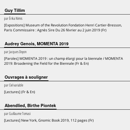
Guy Tillim
par
Érika Nimis
[Expositions] Museum of the Revolution Fondation Henri Cartier-Bresson,
Paris Commissaire : Agnès Sire Du 26 février au 2 juin 2019 (Fr)
Audrey Genois, MOMENTA 2019
par
Jacques Doyon
[Paroles] MOMENTA 2019 : un champ élargi pour la biennale / MOMENTA
2019: Broadening the Field for the Biennale (Fr & En)
Ouvrages à souligner
par
Ciel variable
[Lectures] (Fr & En)
Abendlied, Birthe Piontek
par
Guillaume Tomasi
[Lectures] New York, Gnomic Book 2019, 112 pages (Fr)