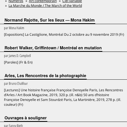
Numéros
Art contemporain
Ciel variable
La Marche du Monde / The March of the World
Normand Rajotte, Sur les lieux — Mona Hakim
par
Mona Hakim
[Expositions] La Castiglione, Montréal Du 2 octobre au 9 novembre 2019 (Fr)
Robert Walker, Griffintown / Montréal en mutation
par
James D. Campbell
[Paroles] (Fr & En)
Arles, Les Rencontres de la photographie
par
Bruno Chalifour
[Lectures] Une histoire française Françoise Denoyelle Paris, Les Rencontres
d’Arles / Art Book Magazine, 2019, 320 p. (ill. n&b) 50 ans d’histoire
Françoise Denoyelle et Sam Stourdzé Paris, La Martinière, 2019, 278 p. (ill.
couleur) (Fr)
Ouvrages à souligner
par
Fanny Bieth