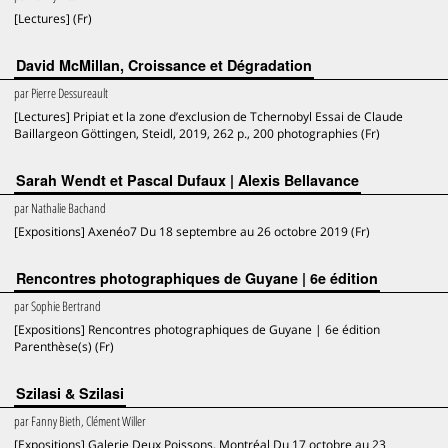
[Lectures] (Fr)
David McMillan, Croissance et Dégradation
par
Pierre Dessureault
[Lectures] Pripiat et la zone d’exclusion de Tchernobyl Essai de Claude
Baillargeon Göttingen, Steidl, 2019, 262 p., 200 photographies (Fr)
Sarah Wendt et Pascal Dufaux | Alexis Bellavance
par
Nathalie Bachand
[Expositions] Axenéo7 Du 18 septembre au 26 octobre 2019 (Fr)
Rencontres photographiques de Guyane | 6e édition
par
Sophie Bertrand
[Expositions] Rencontres photographiques de Guyane | 6e édition
Parenthèse(s) (Fr)
Szilasi & Szilasi
par
Fanny Bieth, Clément Willer
[Expositions] Galerie Deux Poissons, Montréal Du 17 octobre au 23