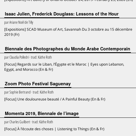
Isaac Julien, Frederick Douglass: Lessons of the Hour
par
Ariane Noël de Tilly
[Expositions] SCAD Museum of Art, Savannah Du 3 octobre au 15 décembre
2019 (Fr)
Biennale des Photographes du Monde Arabe Contemporain
par
Claudia Polledri
· trad:
Käthe Roth
[Focus] Regards sur le Liban, l’Égypte et le Maroc | Eyes upon Lebanon,
Egypt, and Morocco (En & Fr)
Zoom Photo Festival Saguenay
par
Sophie Bertrand
· trad:
Käthe Roth
[Focus] Une douloureuse beauté / A Painful Beauty (En & Fr)
Momenta 2019, Biennale de l’image
par
Charles Guilbert
· trad:
Käthe Roth
[Focus] À l’écoute des choses | Listening to Things (En & Fr)