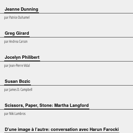
Jeanne Dunning
par
Patrice Duhamel
Greg Girard
par
Andrea Carson
Jocelyn Philibert
par
Jean-Pierre Vidal
Susan Bozic
par
James D. Campbell
Scissors, Paper, Stone: Martha Langford
par
Niki Lambros
D’une image à l’autre: conversation avec Harun Farocki