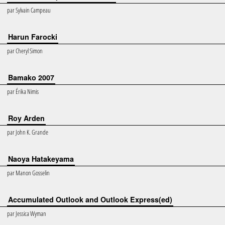
par
Sylvain Campeau
Harun Farocki
par
Cheryl Simon
Bamako 2007
par
Érika Nimis
Roy Arden
par
John K. Grande
Naoya Hatakeyama
par
Manon Gosselin
Accumulated Outlook and Outlook Express(ed)
par
Jessica Wyman