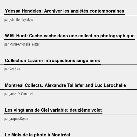
Ydessa Hendeles: Archiver les anxiétés contemporaines
par
John Bentley Mays
W.M. Hunt: Cache-cache dans une collection photographique
par
Maria-Antonella Pelizzari
Collection Lazare: Introspections singulières
par
René Viau
Montreal Collects: Alexandre Taillefer and Luc Larochelle
par
James D. Campbell
Les vingt ans de Ciel variable: deuxième volet
par
Jacques Doyon
Le Mois de la photo à Montréal