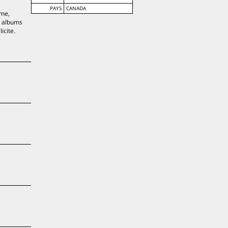
PAYS
CANADA
ime,
, albums
icite.