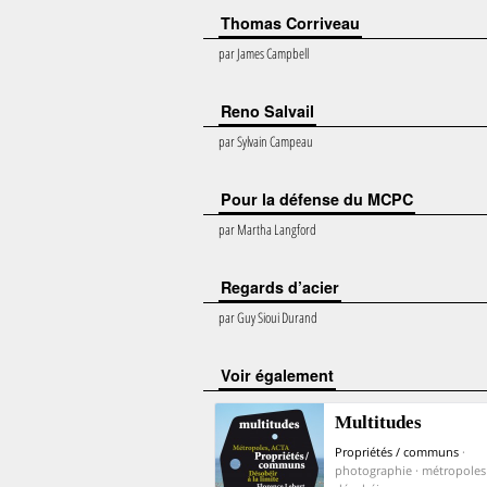
Thomas Corriveau
par
James Campbell
Reno Salvail
par
Sylvain Campeau
Pour la défense du MCPC
par
Martha Langford
Regards d’acier
par
Guy Sioui Durand
voir également
Multitudes
Propriétés / communs
·
photographie · métropoles ·