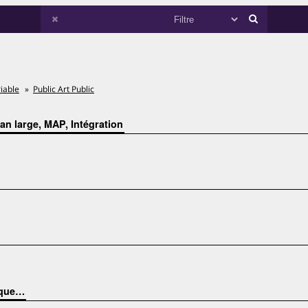
riable
Public Art Public
Plan large, MAP, Intégration
hique…