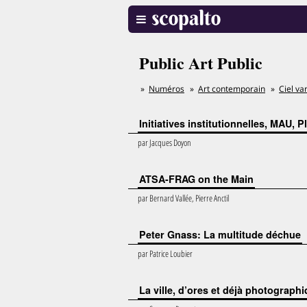
Public Art Public
Numéros
Art contemporain
Ciel va
Initiatives institutionnelles, MAU, 
par
Jacques Doyon
ATSA-FRAG on the Main
par
Bernard Vallée, Pierre Anctil
Peter Gnass: La multitude déchue
par
Patrice Loubier
La ville, d’ores et déjà photograp