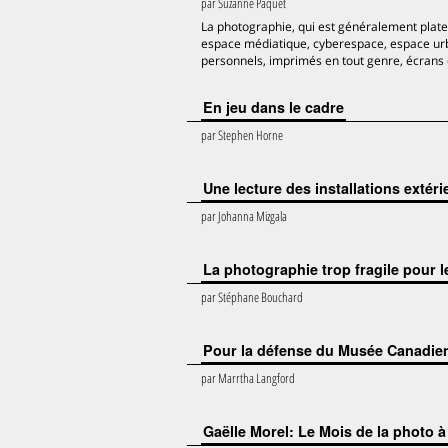
par
Suzanne Paquet
La photographie, qui est généralement plate
espace médiatique, cyberespace, espace urba
personnels, imprimés en tout genre, écrans c
En jeu dans le cadre
par
Stephen Horne
Une lecture des installations exté
par
Johanna Mizgala
La photographie trop fragile pour 
par
Stéphane Bouchard
Pour la défense du Musée Canadie
par
Marrtha Langford
Gaëlle Morel: Le Mois de la photo 