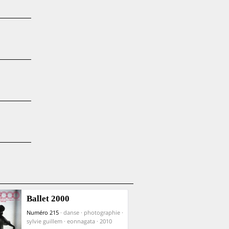
Ballet 2000
Numéro 215
· danse · photographie ·
sylvie guillem · eonnagata · 2010