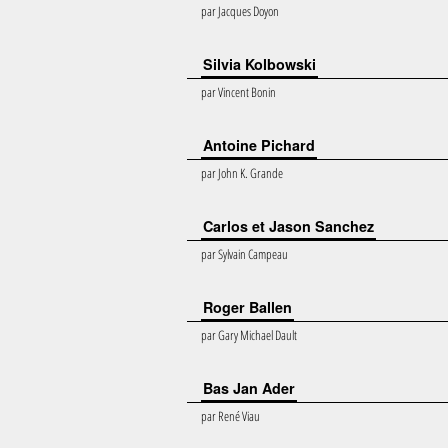
par
Jacques Doyon
Silvia Kolbowski
par
Vincent Bonin
Antoine Pichard
par
John K. Grande
Carlos et Jason Sanchez
par
Sylvain Campeau
Roger Ballen
par
Gary Michael Dault
Bas Jan Ader
par
René Viau