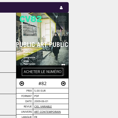
#82
PRIX
5.00 EUR
FORMAT
PDF
DATE
2009-06-01
REVUE
CIEL VARIABLE
UNIVERS
ART CONTEMPORAIN
LANGUE
FR