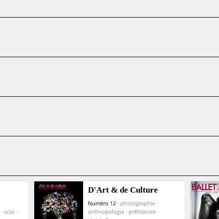
D'Art & de Culture
Numéro 12
· photographie ·
 acta ·
anthropologie · préhistoire ·