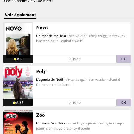
Oasis Camille GZA Zazie Pink
voir également
Novo
Un monde meilleur
· ben vautier · rémy zaugg · entrevues ·
bertrand belin · nathalie wolff
#37
0 €
2015-12
Poly
L’agenda de Noël
· vincent segal · ben vautier · chantal
thomass · cecilia bartoli
#183
0 €
2015-12
Zoo
Universal War Two
· victor hugo · pénélope bagieu · zep ·
joann sfar · hugo pratt · cyril bonin