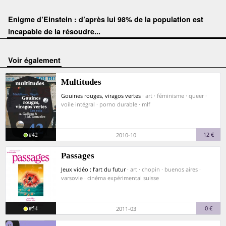
Enigme d’Einstein : d’après lui 98% de la population est
incapable de la résoudre...
voir également
Multitudes
Gouines rouges, viragos vertes
· art · féminisme · queer ·
voile intégral · porno durable · mlf
#42
12 €
2010-10
Passages
Jeux vidéo : l’art du futur
· art · chopin · buenos aires ·
varsovie · cinéma expérimental suisse
#54
0 €
2011-03