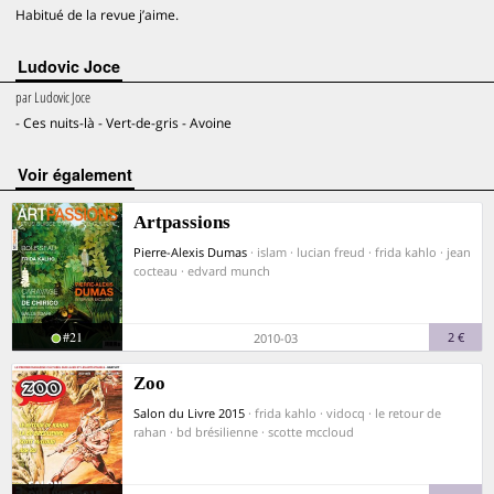
Habitué de la revue j’aime.
Ludovic Joce
par
Ludovic Joce
- Ces nuits-là - Vert-de-gris - Avoine
voir également
Artpassions
Pierre-Alexis Dumas
· islam · lucian freud · frida kahlo · jean
cocteau · edvard munch
#21
2 €
2010-03
Zoo
Salon du Livre 2015
· frida kahlo · vidocq · le retour de
rahan · bd brésilienne · scotte mccloud