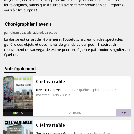
leurs origines, tandis que d’autres s’avèrent méconnaissables. Préparez-
vous à être surpris !
Chorégraphier l’avenir
par
Fabienne Cabado, Gabrielle Larocque
La danse est un art de l’éphémère. Toutefois, la création des spectacles
génère des objets et documents de grande valeur pour l’histoire. Un
mouvement de sauvegarde est né pour protéger ce patrimoine singulier au
Québec.
voir également
Ciel variable
Revisiter / Revisit
· canada · québec · photographie ·
montréal · arts visuels
#109
5 €
2018-06
Ciel variable
Sortie publique / Going Public
· canada · québec ·