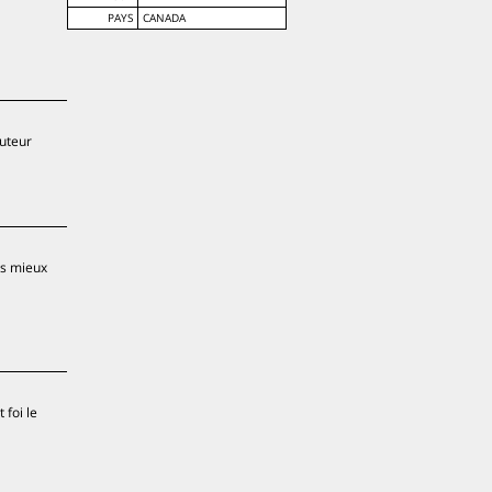
PAYS
CANADA
auteur
rs mieux
 foi le