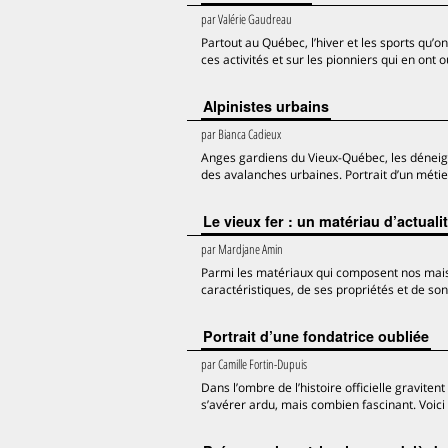
par
Valérie Gaudreau
Partout au Québec, l’hiver et les sports qu’o
ces activités et sur les pionniers qui en ont
Alpinistes urbains
par
Bianca Cadieux
Anges gardiens du Vieux-Québec, les déneige
des avalanches urbaines. Portrait d’un métie
Le vieux fer : un matériau d’actuali
par
Mardjane Amin
Parmi les matériaux qui composent nos maiso
caractéristiques, de ses propriétés et de so
Portrait d’une fondatrice oubliée
par
Camille Fortin-Dupuis
Dans l’ombre de l’histoire officielle gravit
s’avérer ardu, mais combien fascinant. Voici