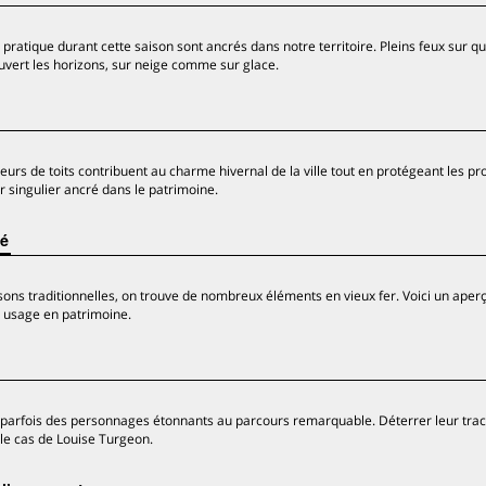
n pratique durant cette saison sont ancrés dans notre territoire. Pleins feux sur q
 ouvert les horizons, sur neige comme sur glace.
urs de toits contribuent au charme hivernal de la ville tout en protégeant les 
r singulier ancré dans le patrimoine.
té
ns traditionnelles, on trouve de nombreux éléments en vieux fer. Voici un aper
n usage en patrimoine.
ent parfois des personnages étonnants au parcours remarquable. Déterrer leur tra
 le cas de Louise Turgeon.