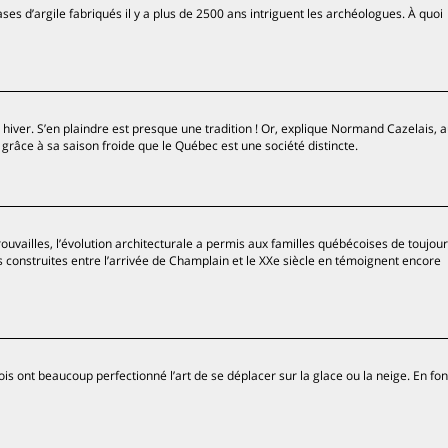
s d’argile fabriqués il y a plus de 2500 ans intriguent les archéologues. À quoi
hiver. S’en plaindre est presque une tradition ! Or, explique Normand Cazelais, 
e grâce à sa saison froide que le Québec est une société distincte.
rouvailles, l’évolution architecturale a permis aux familles québécoises de toujou
s construites entre l’arrivée de Champlain et le XXe siècle en témoignent encore
ois ont beaucoup perfectionné l’art de se déplacer sur la glace ou la neige. En font