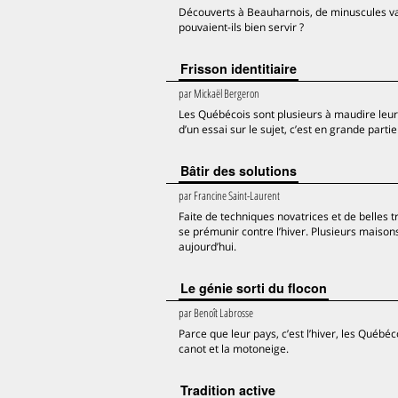
Découverts à Beauharnois, de minuscules vase
pouvaient-ils bien servir ?
Frisson identitiaire
par
Mickaël Bergeron
Les Québécois sont plusieurs à maudire leur 
d’un essai sur le sujet, c’est en grande parti
Bâtir des solutions
par
Francine Saint-Laurent
Faite de techniques novatrices et de belles t
se prémunir contre l’hiver. Plusieurs maison
aujourd’hui.
Le génie sorti du flocon
par
Benoît Labrosse
Parce que leur pays, c’est l’hiver, les Québéc
canot et la motoneige.
Tradition active