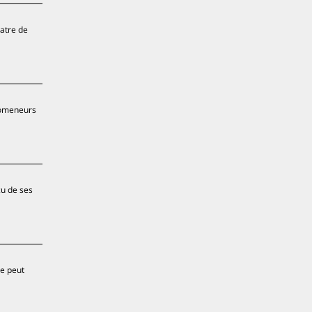
uatre de
promeneurs
çu de ses
ce peut