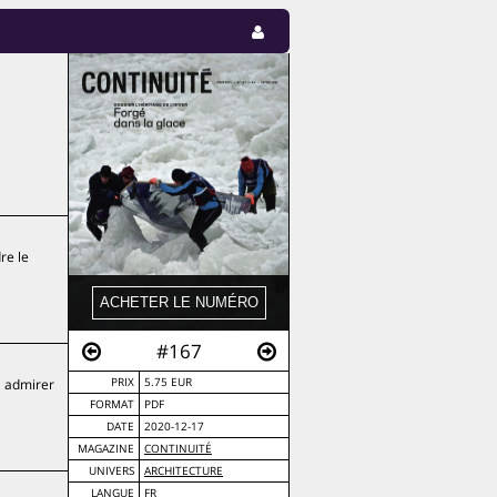
re le
#167
à admirer
PRIX
5.75 EUR
FORMAT
PDF
DATE
2020-12-17
MAGAZINE
CONTINUITÉ
UNIVERS
ARCHITECTURE
LANGUE
FR