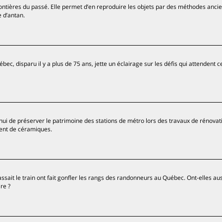
ontières du passé. Elle permet d’en reproduire les objets par des méthodes anci
e d’antan.
ec, disparu il y a plus de 75 ans, jette un éclairage sur les défis qui attendent ce
hui de préserver le patrimoine des stations de métro lors des travaux de rénovat
ment de céramiques.
ssait le train ont fait gonfler les rangs des randonneurs au Québec. Ont-elles aus
re ?