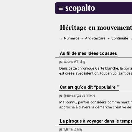
Héritage en mouvemen
Numéros
Architecture
Continuité
Au fil de mes idées cousues
par
Audrée Wilhelmy
Dans cette chronique Carte blanche, la port
est créée avec intention, tout en utilisant 
Cet art qu’on dit “populaire ”
par
Jean-François Blanchette
Mal connu, parfois considéré comme marginal,
approche à travers la démarche créative de t
La pirogue à voyager dans le temp
par
Martin Lominy