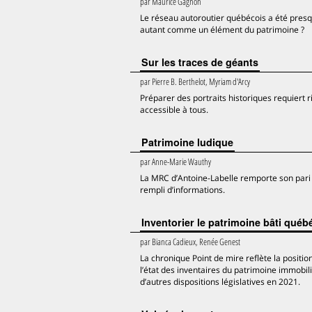
par
Maurice Gagnon
Le réseau autoroutier québécois a été presq
autant comme un élément du patrimoine ?
Sur les traces de géants
par
Pierre B. Berthelot, Myriam d'Arcy
Préparer des portraits historiques requiert r
accessible à tous.
Patrimoine ludique
par
Anne-Marie Wauthy
La MRC d’Antoine-Labelle remporte son pari d
rempli d’informations.
Inventorier le patrimoine bâti québ
par
Bianca Cadieux, Renée Genest
La chronique Point de mire reflète la positi
l’état des inventaires du patrimoine immobili
d’autres dispositions législatives en 2021.