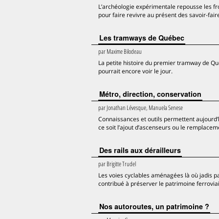
L’archéologie expérimentale repousse les fr
pour faire revivre au présent des savoir-fair
Les tramways de Québec
par
Maxime Bilodeau
La petite histoire du premier tramway de Québ
pourrait encore voir le jour.
Métro, direction, conservation
par
Jonathan Lévesque, Manuela Senese
Connaissances et outils permettent aujourd’
ce soit l’ajout d’ascenseurs ou le remplace
Des rails aux dérailleurs
par
Brigitte Trudel
Les voies cyclables aménagées là où jadis pa
contribué à préserver le patrimoine ferroviai
Nos autoroutes, un patrimoine ?