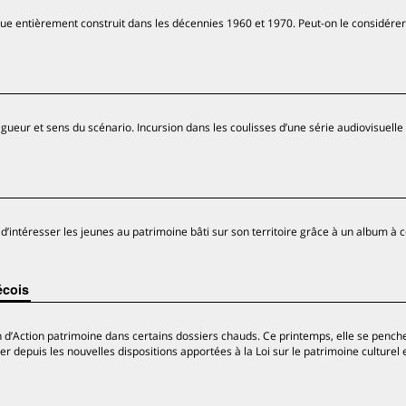
ue entièrement construit dans les décennies 1960 et 1970. Peut-on le considére
igueur et sens du scénario. Incursion dans les coulisses d’une série audiovisuelle
’intéresser les jeunes au patrimoine bâti sur son territoire grâce à un album à c
écois
on d’Action patrimoine dans certains dossiers chauds. Ce printemps, elle se pench
er depuis les nouvelles dispositions apportées à la Loi sur le patrimoine culturel 