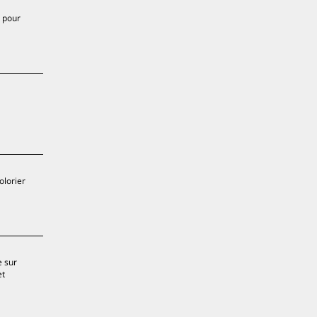
r pour
olorier
e sur
et