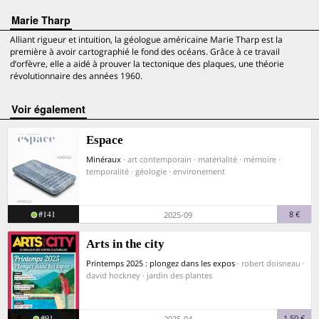
Marie Tharp
Alliant rigueur et intuition, la géologue américaine Marie Tharp est la
première à avoir cartographié le fond des océans. Grâce à ce travail
d’orfèvre, elle a aidé à prouver la tectonique des plaques, une théorie
révolutionnaire des années 1960.
voir également
Espace
Minéraux
· art contemporain · matérialité · mémoire ·
temporalité · géologie · environement
#141
8 €
2025-09
Arts in the city
Printemps 2025 : plongez dans les expos
· robert doisneau ·
david hockney · jardin des plantes
#91
1,50 €
2025-04