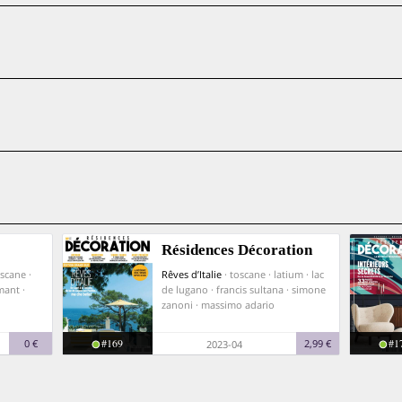
Résidences Décoration
oscane ·
Rêves d’Italie
· toscane · latium · lac
mant ·
de lugano · francis sultana · simone
zanoni · massimo adario
#169
#1
0 €
2,99 €
2023-04