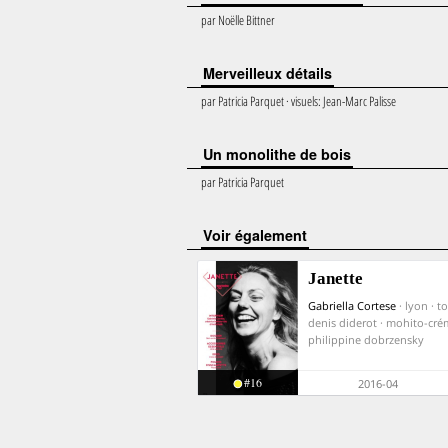
par
Noëlle Bittner
Merveilleux détails
par
Patricia Parquet
· visuels:
Jean-Marc Palisse
Un monolithe de bois
par
Patricia Parquet
voir également
Janette
Gabriella Cortese
· lyon · t
denis diderot · mohito-cré
philippine dobrzensky
#16
2016-04