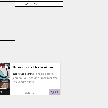
PAYS
FRANCE
Résidences Décoration
Intérieurs secrets
· philippe starck ·
jean nouvel · toscane · maximalisme
· alexandre allard
72
2,99 €
2023-10