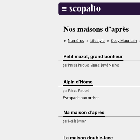
Nos maisons d’après
Numéros
Lifestyle
Cosy Mountain
Petit mazot, grand bonheur
par
Patricia Parquet
· visuels:
David Machet
Alpin d’Hôme
par
Patricia Parquet
Escapade aux ordres
Ma maison d’après
par
Noëlle Bittner
La maison double-face