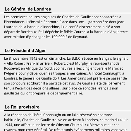
Le Général de Londres
Les premières heures anglaises de Charles de Gaulle sont consacrées à
l'intendance. Il s'installe Seamore Place dans une ... garçonnière dont Jean
Laurent, de la banque d'Indochine, lui a confié discrètement la clé à son
départ de Bordeaux. Et il dépêche le fidèle Courcel à la Banque d'Angleterre
avec mission d'y changer les 100.000 F de Reynaud.
Le Président d’Alger
Le 8 novembre 1942 est un dimanche. La B.B.C. répète en français le signal :
« Allo Robert, Franklin arrive ». Robert, c'est Murphy, le représentant de
Roosevelt en Afrique du Nord. 800 navires alliés cinglent vers le Maroc et
l'Algérie pour y débarquer les troupes américaines. A l'hôtel Connaught, à
Londres, le général de Gaulle dort. Les Américains ont préféré se passer de
son concours et Churchill a partagé cet avis. De Gaulle a été délibérément
tenu à l'écart des décisions alliées ; sur place ce sont des Français non
gaullistes qui ont préparé le débarquement allié.
Le Roi provisoire
A la réception de l'hôtel Connaught où on lui a réservé sa chambre
habituelle, Charles de Gaulle trouve en arrivant à Londres, ce matin du 4 juin
1944, une affectueuse lettre de Winston Churchill : « Bienvenue sur ces
rivages, mon cher général. De très grands événements militaires vont avoir