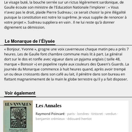
Le visage buté, la bouche serrée sur un rictus légèrement sardonique, de
Gaulle écoute son ministre de l'Education Nationale l'implorer : « Vous
n'avez pas le droit, plaide Pierre Sudreau ; ce serait choisir la pire illégalité
puisque la constitution est notre loi suprême. Je vous supplie de renoncer à
votre projet ». Sudreau suppliera en vain . Il ne lui reste qu'à donner
dignement sa démission.
Le Monarque de l’Élysée
« Bonjour, Yvonne », grogne une voix caverneuse chaque matin peu a près 7
heures. Les de Gaulle font chambre commune mais lit à part. Le général
dort sur le dos et ronfle avec vigueur dans un pyjama anglais ( taille 48,
marque « Bonsoir ») en popeline rayée aux couleurs des Queen's Guards. La
journée du Monarque commence à huit heures quand, après avoir trempé
un ou deux croissants dans son café au lait, il pénètre dans son bureau en
flattant magnanimement de la main le globe terrestre qu'il y a fait disposer.
voir également
Les Annales
Raymond Poincaré
· paris · londres · tintoret · verdun ·
benjamin crémieux · édouard herriot