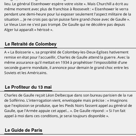
lieu. Le général Eisenhower espère votre visite ». Mais Churchill a écrit au
même moment avec plus de franchise à Roosevelt : « Eisenhower le verra
pendant une demi-heure pour lui exposer seulement l'aspect militaire de la
situation ... Je ne crois pas qu'on puisse faire grand chose avec de Gaulle ».
Le Vieux Lion ne s'est pas trompé. De Gaulle qui ne décolère pas depuis
Alger lui apparaît « hérissé ».
Le Retraité de Colombey
A « La Boisserie », sa propriété de Colombey-les-Deux-Eglises hativement
remise en état pour l'accueillir, Charles de Gaulle attend la guerre. Avec la
même assurance qu'il mettait en 1934 à prophétiser l'impossibilité d'une
seconde guerre mondiale, il annonce pour demain le grand choc entre les
Soviets et les Américains.
Le Profiteur du 13 mai
Charles de Gaulle reçoit Léon Delbecque dans son bureau parisien de la rue
de Solférino. L'interrogation vient, enveloppée mais précise : « Imaginons
que l'explosion se produise, que les Pieds Noirs fassent appel au général de
Gaulle, que l'Armée appuie cet appel... ». De Gaulle répond : « Si l'on fait
appel à moi dans ces conditions, je serai toujours disponible ».
Le Guide de Paris