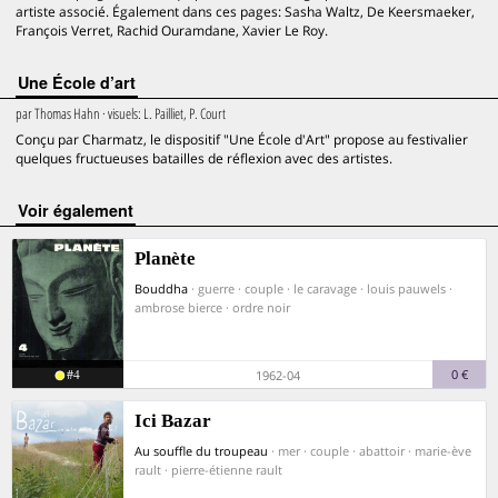
artiste associé. Également dans ces pages: Sasha Waltz, De Keersmaeker,
François Verret, Rachid Ouramdane, Xavier Le Roy.
Une École d’art
par
Thomas Hahn
· visuels:
L. Pailliet, P. Court
Conçu par Charmatz, le dispositif "Une École d'Art" propose au festivalier
quelques fructueuses batailles de réflexion avec des artistes.
voir également
Planète
Bouddha
· guerre · couple · le caravage · louis pauwels ·
ambrose bierce · ordre noir
#4
0 €
1962-04
Ici Bazar
Au souffle du troupeau
· mer · couple · abattoir · marie-ève
rault · pierre-étienne rault