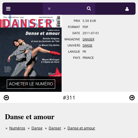
PRIX
5.50 EUR
FORMAT
PDF
DATE
2011-07-01
MAGAZINE
DANSER
UNIVERS
DANSE
LANGUE
FR
PAYS
FRANCE
#311
Danse et amour
Numéros
Danse
Danser
Danse et amour