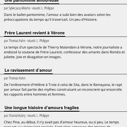
Une pantomime amoureuse
par
Sylvie Jacq-Mioche
· visuels:
L. Philippe
Dans le ballet-pantomime, l'amour a subi bien des avatars selon les
préoccupations du temps qu'il traversait. Un peu d'Histoire.
Frère Laurent revient à Vérone
par
Thomas Hahn
· visuels:
L. Philippe
Le temps d'un spectacle de Thierry Malandain à Vérone, notre journaliste a
endossé la soutane de Frère Laurent, confesseur des amants dans Roméo et
Juliette. Joie et divagation en images.
Le ravissement d’amour
par
Thomas Hahn
De l'enlèvement d'Hélène à Troie à celui de Sita, dans le Ramayana, le rapt
par amour fait partie des mythes construisant un inconscient qui ensorcèle
les rapports entre hommes et femmes.
Une longue histoire d’amours fragiles
par
Chantal Aubry
· visuels:
L. Philippe
Chez Pina, au début, il n'y avait pas d'amour heureux, ou si peu. Le temps
passant, sa vision s'est apaisée. Sont alors apparues des images de