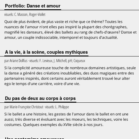
Portfolio: Danse et amour
visuels:
C. Masson, Roger-Viollet
Quoi de plus évident, de plus vaste et riche que ce thème? Toutes les
nuances de l'amour n'ont elles pas inspiré la plupart des chorégraphes,
magnifié les danseurs, élevé des ballets au rang de chefs-d'œuvre? Danse et
amour, un couple indissociable, intemporel et toujours d'actualité.
A la vie, à la scène, couples mythiques
par
Ariane Dollfus
· visuels:
F. Levieux, J. Mitchell, pH; Coqueux
Si la complicité amoureuse touche de nombreux domaines artistiques, seule
la danse a généré des créations inoubliables, des duos magiques entre des
partenaires inspirés, dont certains auront véritablement trouvé leur alter
ego le temps d'une carrière, voire d'une vie.
Du pas de deux au corps à corps
par
Marie-Françoise Christout
· visuels:
L. Philippe
Si le ballet a une histoire, les gestes de l'amour dans le ballet en ont une
aussi, très diverse et évoluant avec les moeurs, les techniques, voire les
costumes. Quelques exemples du XVIIe siècle à nos jours.