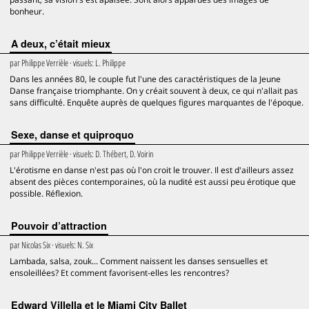
bonheur.
A deux, c’était mieux
par
Philippe Verrièle
· visuels:
L. Philippe
Dans les années 80, le couple fut l'une des caractéristiques de la Jeune
Danse française triomphante. On y créait souvent à deux, ce qui n'allait pas
sans difficulté. Enquête auprès de quelques figures marquantes de l'époque.
Sexe, danse et quiproquo
par
Philippe Verrièle
· visuels:
D. Thébert, D. Voirin
L'érotisme en danse n'est pas où l'on croit le trouver. Il est d'ailleurs assez
absent des pièces contemporaines, où la nudité est aussi peu érotique que
possible. Réflexion.
Pouvoir d’attraction
par
Nicolas Six
· visuels:
N. Six
Lambada, salsa, zouk... Comment naissent les danses sensuelles et
ensoleillées? Et comment favorisent-elles les rencontres?
Edward Villella et le Miami City Ballet