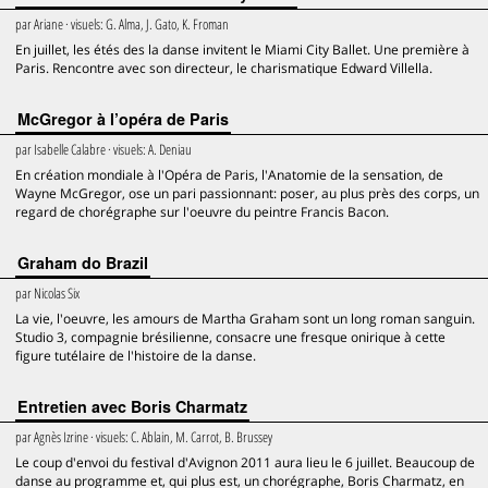
par
Ariane
· visuels:
G. Alma, J. Gato, K. Froman
En juillet, les étés des la danse invitent le Miami City Ballet. Une première à
Paris. Rencontre avec son directeur, le charismatique Edward Villella.
McGregor à l’opéra de Paris
par
Isabelle Calabre
· visuels:
A. Deniau
En création mondiale à l'Opéra de Paris, l'Anatomie de la sensation, de
Wayne McGregor, ose un pari passionnant: poser, au plus près des corps, un
regard de chorégraphe sur l'oeuvre du peintre Francis Bacon.
Graham do Brazil
par
Nicolas Six
La vie, l'oeuvre, les amours de Martha Graham sont un long roman sanguin.
Studio 3, compagnie brésilienne, consacre une fresque onirique à cette
figure tutélaire de l'histoire de la danse.
Entretien avec Boris Charmatz
par
Agnès Izrine
· visuels:
C. Ablain, M. Carrot, B. Brussey
Le coup d'envoi du festival d'Avignon 2011 aura lieu le 6 juillet. Beaucoup de
danse au programme et, qui plus est, un chorégraphe, Boris Charmatz, en