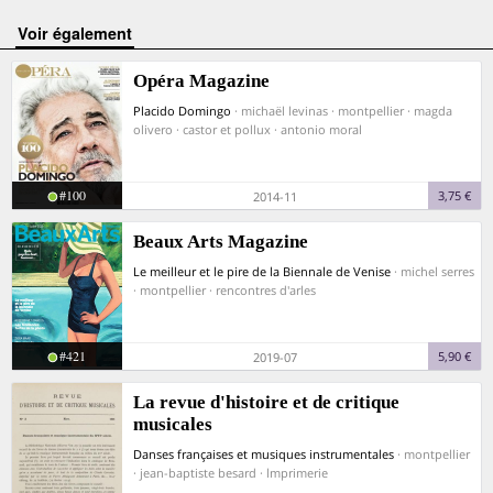
voir également
Opéra Magazine
Placido Domingo
· michaël levinas · montpellier · magda
olivero · castor et pollux · antonio moral
#100
3,75 €
2014-11
Beaux Arts Magazine
Le meilleur et le pire de la Biennale de Venise
· michel serres
· montpellier · rencontres d'arles
#421
5,90 €
2019-07
La revue d'histoire et de critique
musicales
Danses françaises et musiques instrumentales
· montpellier
· jean-baptiste besard · lmprimerie