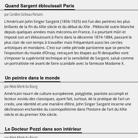
Quand Sargent éblouissait Paris
par
Caroline Corbeau-Parsons
L’Américain John Singer Sargent (1856-1925) est l’un des peintres les plus
brillants de la fin du XIXe siècle et du début du XXe . Plébiscité outre-Manche
depuis quelques années mais méconnu en France, il a pourtant mûri et
imposé son art éblouissant à Paris dans la décennie 1874-1884, passant le
plus clair de son temps à travailler mais fréquentant aussi les cercles
artistiques et mondains. C’est sur cette période parisienne que se penche
l’exposition du musée d’Orsay, retraçant les étapes au fil desquelles vont
s’imposer la supériorité technique et la sensibilité de Sargent, salué comme
un portraitiste-né avant de faire scandale avec la fameuse Madame X.
Un peintre dans le monde
par
Alexis Merle du Bourg
Américain nourri de culture européenne, polyglotte, pianiste accompli et
lecteur assidu des classiques, ayant fait, surtout, de la pratique de l’art un
credo, une identité et une manière d’être, John Singer Sargent incarne une
déclinaison enchantée du cosmopolitisme dans l’histoire de l’art du XIXe
siècle et du premier XXe siècle.
Le Docteur Pozzi dans son intérieur
par
Alexis Merle du Bourg