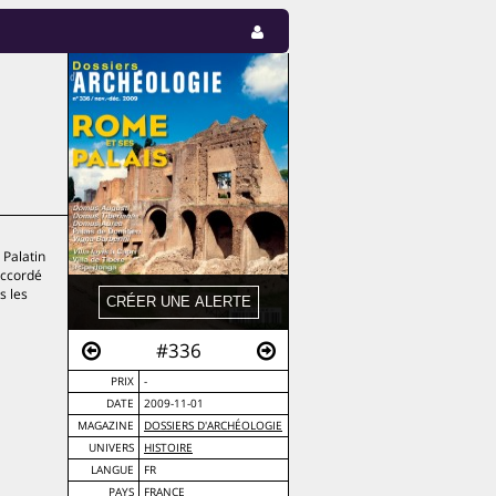
 Palatin
accordé
s les
#336
PRIX
-
DATE
2009-11-01
MAGAZINE
DOSSIERS D'ARCHÉOLOGIE
UNIVERS
HISTOIRE
LANGUE
FR
PAYS
FRANCE