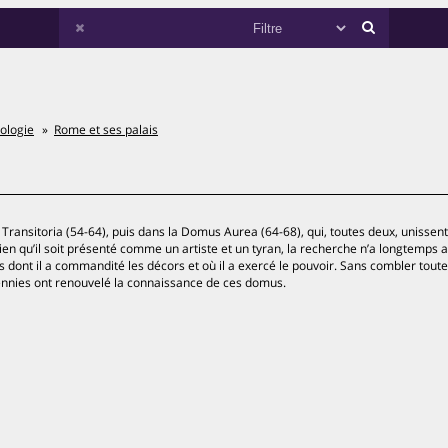
ologie
Rome et ses palais
ansitoria (54-64), puis dans la Domus Aurea (64-68), qui, toutes deux, unissent
Bien qu’il soit présenté comme un artiste et un tyran, la recherche n’a longtemps 
dont il a commandité les décors et où il a exercé le pouvoir. Sans combler toute
cennies ont renouvelé la connaissance de ces domus.