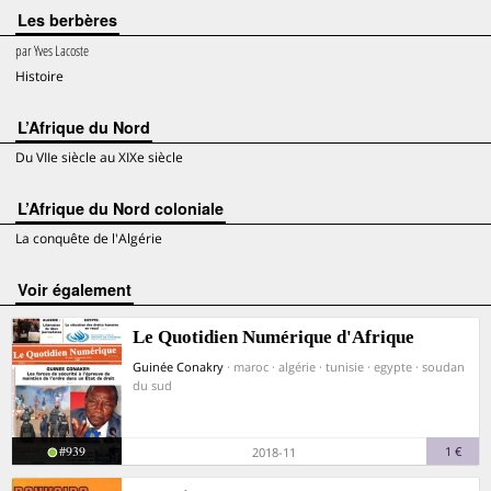
Les berbères
par
Yves Lacoste
Histoire
L’Afrique du Nord
Du VIIe siècle au XIXe siècle
L’Afrique du Nord coloniale
La conquête de l'Algérie
voir également
Le Quotidien Numérique d'Afrique
Guinée Conakry
· maroc · algérie · tunisie · egypte · soudan
du sud
#939
1 €
2018-11