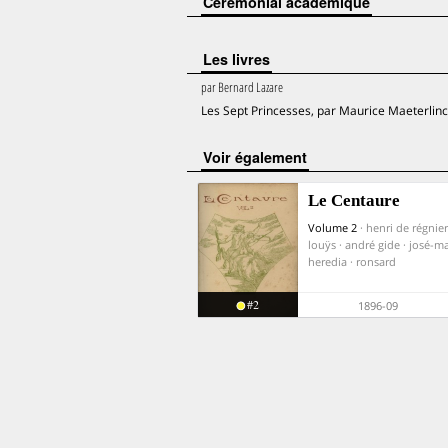
Cérémonial académique
Les livres
par
Bernard Lazare
Les Sept Princesses, par Maurice Maeterlinc
voir également
Le Centaure
Volume 2
· henri de régnier
louÿs · andré gide · josé-m
heredia · ronsard
#2
1896-09