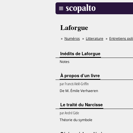
Laforgue
Numéros
Litterature
Entretiens poli
Inédits de Laforgue
Notes
À propos d’un livre
par
Francis Vielé-Griffin
De M. Émile Verhaeren
Le traité du Narcisse
par
André Gide
Théorie du symbole