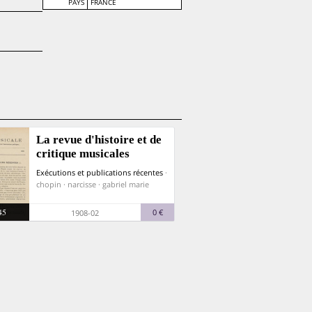
PAYS
FRANCE
La revue d'histoire et de
critique musicales
Exécutions et publications récentes
·
chopin · narcisse · gabriel marie
45
0 €
1908-02