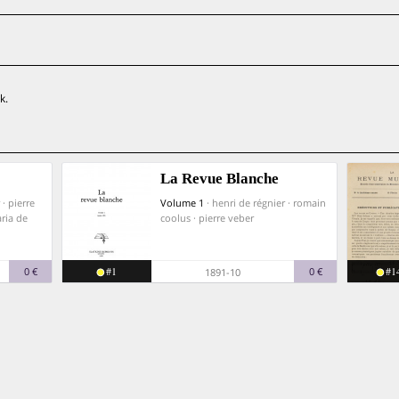
k.
La Revue Blanche
 · pierre
Volume 1
· henri de régnier · romain
aria de
coolus · pierre veber
#1
#1
0 €
0 €
1891-10