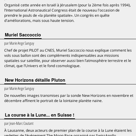
Organisé cette année en Israël à Jérusalem (pour la 2ème fois après 1994),
l’International Astronautical Congress était de nouveau l'occasion de
prendre le pouls de «la planète spatiale». Un congrès en quête
d'améliorations, mais sous haute tension.
Muriel Saccoccio
par
Marie Ange Sanguy
Chef de projet PILOT au CNES, Muriel Saccoccio nous explique comment les
vols sous ballon sont des compléments indispensables aux missions
spatiales sur satellite, pour observer aussi bien l’atmosphère terrestre et le
climat, que l’Univers et le fond cosmologique.
New Horizons détaille Pluton
par
Marie Ange Sanguy
De nouvelles images transmises par la sonde New Horizons en novembre et
décembre affinent le portrait de la lointaine planète naine.
La course à la Lune... en Suisse !
par
Jean-Marc Coutant
À Lausanne, deux acteurs de premier plan de la course à la Lune étaient les
vedettes de l’événement The Moon Race organisé par SwissApollo.