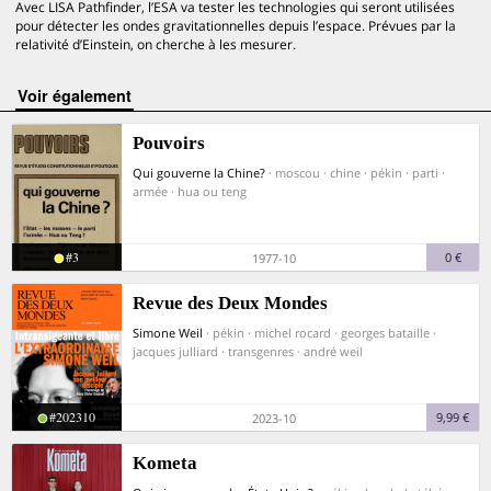
Avec LISA Pathfinder, l’ESA va tester les technologies qui seront utilisées
pour détecter les ondes gravitationnelles depuis l’espace. Prévues par la
relativité d’Einstein, on cherche à les mesurer.
voir également
Pouvoirs
Qui gouverne la Chine?
· moscou · chine · pékin · parti ·
armée · hua ou teng
#3
0 €
1977-10
Revue des Deux Mondes
Simone Weil
· pékin · michel rocard · georges bataille ·
jacques julliard · transgenres · andré weil
#202310
9,99 €
2023-10
Kometa