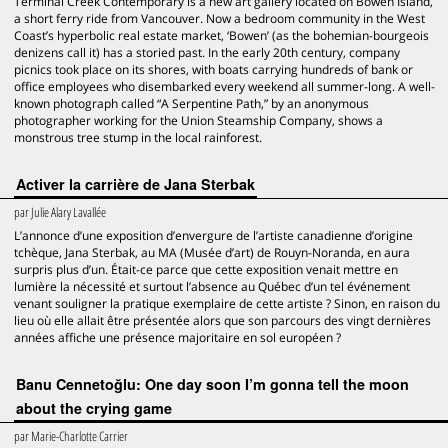
Terminal Creek Contemporary is a new art gallery located on Bowen Island,
a short ferry ride from Vancouver. Now a bedroom community in the West
Coast’s hyperbolic real estate market, ‘Bowen’ (as the bohemian-bourgeois
denizens call it) has a storied past. In the early 20th century, company
picnics took place on its shores, with boats carrying hundreds of bank or
office employees who disembarked every weekend all summer-long. A well-
known photograph called “A Serpentine Path,” by an anonymous
photographer working for the Union Steamship Company, shows a
monstrous tree stump in the local rainforest.
Activer la carrière de Jana Sterbak
par
Julie Alary Lavallée
L’annonce d’une exposition d’envergure de l’artiste canadienne d’origine
tchèque, Jana Sterbak, au MA (Musée d’art) de Rouyn-Noranda, en aura
surpris plus d’un. Était-ce parce que cette exposition venait mettre en
lumière la nécessité et surtout l’absence au Québec d’un tel événement
venant souligner la pratique exemplaire de cette artiste ? Sinon, en raison du
lieu où elle allait être présentée alors que son parcours des vingt dernières
années affiche une présence majoritaire en sol européen ?
Banu Cennetoğlu: One day soon I’m gonna tell the moon
about the crying game
par
Marie-Charlotte Carrier