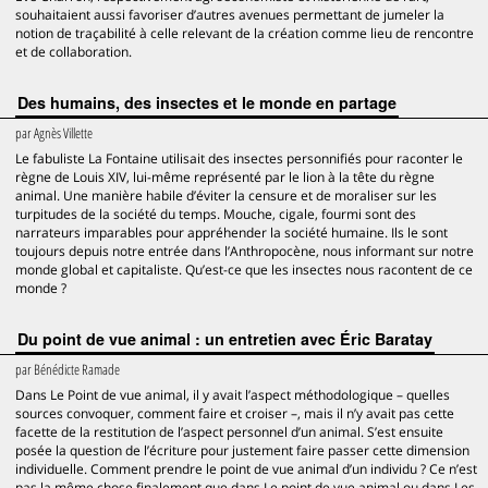
souhaitaient aussi favoriser d’autres avenues permettant de jumeler la
notion de traçabilité à celle relevant de la création comme lieu de rencontre
et de collaboration.
Des humains, des insectes et le monde en partage
par
Agnès Villette
Le fabuliste La Fontaine utilisait des insectes personnifiés pour raconter le
règne de Louis XIV, lui-même représenté par le lion à la tête du règne
animal. Une manière habile d’éviter la censure et de moraliser sur les
turpitudes de la société du temps. Mouche, cigale, fourmi sont des
narrateurs imparables pour appréhender la société humaine. Ils le sont
toujours depuis notre entrée dans l’Anthropocène, nous informant sur notre
monde global et capitaliste. Qu’est-ce que les insectes nous racontent de ce
monde ?
Du point de vue animal : un entretien avec Éric Baratay
par
Bénédicte Ramade
Dans Le Point de vue animal, il y avait l’aspect méthodologique – quelles
sources convoquer, comment faire et croiser –, mais il n’y avait pas cette
facette de la restitution de l’aspect personnel d’un animal. S’est ensuite
posée la question de l’écriture pour justement faire passer cette dimension
individuelle. Comment prendre le point de vue animal d’un individu ? Ce n’est
pas la même chose finalement que dans Le point de vue animal ou dans Les