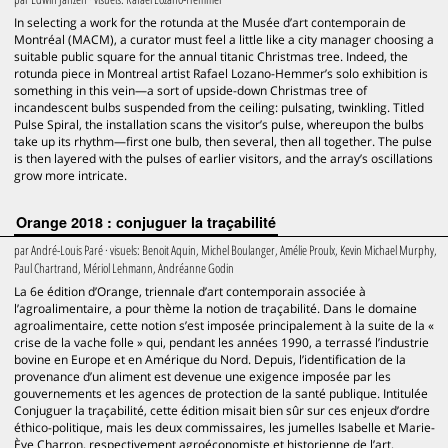
In selecting a work for the rotunda at the Musée d’art contemporain de
Montréal (MACM), a curator must feel a little like a city manager choosing a
suitable public square for the annual titanic Christmas tree. Indeed, the
rotunda piece in Montreal artist Rafael Lozano-Hemmer’s solo exhibition is
something in this vein—a sort of upside-down Christmas tree of
incandescent bulbs suspended from the ceiling: pulsating, twinkling. Titled
Pulse Spiral, the installation scans the visitor’s pulse, whereupon the bulbs
take up its rhythm—first one bulb, then several, then all together. The pulse
is then layered with the pulses of earlier visitors, and the array’s oscillations
grow more intricate.
Orange 2018 : conjuguer la traçabilité
par
André-Louis Paré
· visuels:
Benoit Aquin, Michel Boulanger, Amélie Proulx, Kevin Michael Murphy,
Paul Chartrand, Mériol Lehmann, Andréanne Godin
La 6e édition d’Orange, triennale d’art contemporain associée à
l’agroalimentaire, a pour thème la notion de traçabilité. Dans le domaine
agroalimentaire, cette notion s’est imposée principalement à la suite de la «
crise de la vache folle » qui, pendant les années 1990, a terrassé l’industrie
bovine en Europe et en Amérique du Nord. Depuis, l’identification de la
provenance d’un aliment est devenue une exigence imposée par les
gouvernements et les agences de protection de la santé publique. Intitulée
Conjuguer la traçabilité, cette édition misait bien sûr sur ces enjeux d’ordre
éthico-politique, mais les deux commissaires, les jumelles Isabelle et Marie-
Ève Charron, respectivement agroéconomiste et historienne de l’art,