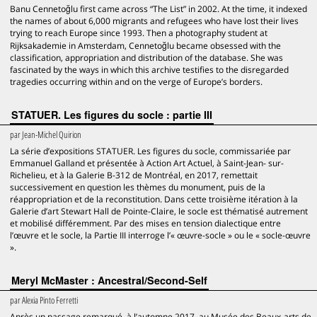
Banu Cennetoğlu first came across “The List” in 2002. At the time, it indexed
the names of about 6,000 migrants and refugees who have lost their lives
trying to reach Europe since 1993. Then a photography student at
Rijksakademie in Amsterdam, Cennetoğlu became obsessed with the
classification, appropriation and distribution of the database. She was
fascinated by the ways in which this archive testifies to the disregarded
tragedies occurring within and on the verge of Europe’s borders.
STATUER. Les figures du socle : partie III
par
Jean-Michel Quirion
La série d’expositions STATUER. Les figures du socle, commissariée par
Emmanuel Galland et présentée à Action Art Actuel, à Saint-Jean- sur-
Richelieu, et à la Galerie B-312 de Montréal, en 2017, remettait
successivement en question les thèmes du monument, puis de la
réappropriation et de la reconstitution. Dans cette troisième itération à la
Galerie d’art Stewart Hall de Pointe-Claire, le socle est thématisé autrement
et mobilisé différemment. Par des mises en tension dialectique entre
l’œuvre et le socle, la Partie III interroge l’« œuvre-socle » ou le « socle-œuvre
».
Meryl McMaster : Ancestral/Second-Self
par
Alexia Pinto Ferretti
Après un passage remarqué, à l’automne 2017, au Musée des Beaux-arts de