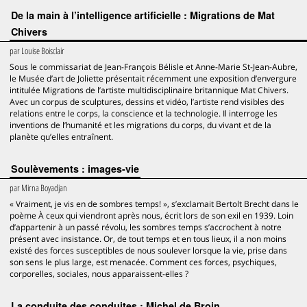
De la main à l’intelligence artificielle : Migrations de Mat
Chivers
par
Louise Boisclair
Sous le commissariat de Jean-François Bélisle et Anne-Marie St-Jean-Aubre,
le Musée d’art de Joliette présentait récemment une exposition d’envergure
intitulée Migrations de l’artiste multidisciplinaire britannique Mat Chivers.
Avec un corpus de sculptures, dessins et vidéo, l’artiste rend visibles des
relations entre le corps, la conscience et la technologie. Il interroge les
inventions de l’humanité et les migrations du corps, du vivant et de la
planète qu’elles entraînent.
Soulèvements : images-vie
par
Mirna Boyadjan
« Vraiment, je vis en de sombres temps! », s’exclamait Bertolt Brecht dans le
poème À ceux qui viendront après nous, écrit lors de son exil en 1939. Loin
d’appartenir à un passé révolu, les sombres temps s’accrochent à notre
présent avec insistance. Or, de tout temps et en tous lieux, il a non moins
existé des forces susceptibles de nous soulever lorsque la vie, prise dans
son sens le plus large, est menacée. Comment ces forces, psychiques,
corporelles, sociales, nous apparaissent-elles ?
La conduite des conduites : Michel de Broin