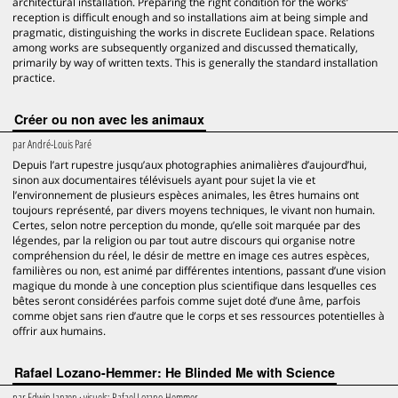
architectural installation. Preparing the right condition for the works’
reception is difficult enough and so installations aim at being simple and
pragmatic, distinguishing the works in discrete Euclidean space. Relations
among works are subsequently organized and discussed thematically,
primarily by way of written texts. This is generally the standard installation
practice.
Créer ou non avec les animaux
par
André-Louis Paré
Depuis l’art rupestre jusqu’aux photographies animalières d’aujourd’hui,
sinon aux documentaires télévisuels ayant pour sujet la vie et
l’environnement de plusieurs espèces animales, les êtres humains ont
toujours représenté, par divers moyens techniques, le vivant non humain.
Certes, selon notre perception du monde, qu’elle soit marquée par des
légendes, par la religion ou par tout autre discours qui organise notre
compréhension du réel, le désir de mettre en image ces autres espèces,
familières ou non, est animé par différentes intentions, passant d’une vision
magique du monde à une conception plus scientifique dans lesquelles ces
bêtes seront considérées parfois comme sujet doté d’une âme, parfois
comme objet sans rien d’autre que le corps et ses ressources potentielles à
offrir aux humains.
Rafael Lozano-Hemmer: He Blinded Me with Science
par
Edwin Janzen
· visuels:
Rafael Lozano-Hemmer