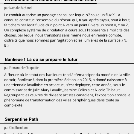
par
Nathalie Bachand
Le conduit autorise un passage : canal par lequel s’écoule un flux X. La
conduite constitue l’ensemble du réseau qui, tuyau après tuyau, bout à bout,
fait cheminer ledit fluide d’un point A vers un point B vers un point X, Y ou Z.
Un complexe système de circulation a cours sous l’apparente simplicité des
choses, par lequel nous transitons sans même nous en rendre compte,
distraits que nous sommes par l’agitation et les lumières de la surface. (N.
B.)
Banlieue ! Là où se prépare le futur
par
Emmanuelle Choquette
À l’heure où le statut des banlieues tend à s’émanciper du modèle de la ville-
dortoir, Banlieue !, dont la première édition, en 2015, a donné naissance à
une triennale lavalloise en art actuel, s’est déployée, cette année, sous le
commissariat de Julie Alary Lavallé, Jasmine Colizza et Nicole Thibault.
Regroupant les œuvres de dix-sept artistes canadiens, l’exposition aborde le
phénomène de transformation des villes périphériques dans toute sa
complexité.
Serpentine Path
par
Clint Burnham