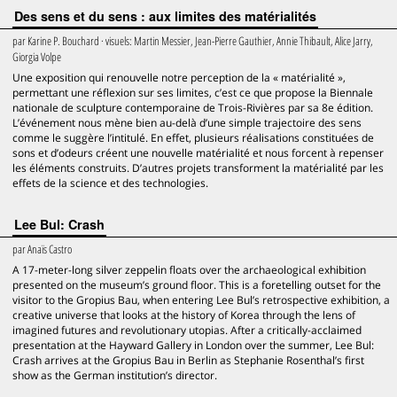
Des sens et du sens : aux limites des matérialités
par
Karine P. Bouchard
· visuels:
Martin Messier, Jean-Pierre Gauthier, Annie Thibault, Alice Jarry,
Giorgia Volpe
Une exposition qui renouvelle notre perception de la « matérialité »,
permettant une réflexion sur ses limites, c’est ce que propose la Biennale
nationale de sculpture contemporaine de Trois-Rivières par sa 8e édition.
L’événement nous mène bien au-delà d’une simple trajectoire des sens
comme le suggère l’intitulé. En effet, plusieurs réalisations constituées de
sons et d’odeurs créent une nouvelle matérialité et nous forcent à repenser
les éléments construits. D’autres projets transforment la matérialité par les
effets de la science et des technologies.
Lee Bul: Crash
par
Anaïs Castro
A 17-meter-long silver zeppelin floats over the archaeological exhibition
presented on the museum’s ground floor. This is a foretelling outset for the
visitor to the Gropius Bau, when entering Lee Bul’s retrospective exhibition, a
creative universe that looks at the history of Korea through the lens of
imagined futures and revolutionary utopias. After a critically-acclaimed
presentation at the Hayward Gallery in London over the summer, Lee Bul:
Crash arrives at the Gropius Bau in Berlin as Stephanie Rosenthal’s first
show as the German institution’s director.