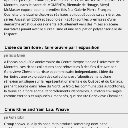
Montréal, dans le cadre de MOMENTA, Biennale de l’image, Meryl
McMaster expose pour la première fois à la Galerie Pierre-François
Ouellette une dizaine d’œuvres réalisées au tout début de sa carrière. Les
séries Ancestral (2008) et Second-Self (2010) sont les prémisses d’une
démarche artistique qui s’oriente actuellement vers des mises en scène
narratives jouant avec le surréalisme et une occupation polysensorielle de
l’espace.
L’idée du territoire : faire œuvre par l’exposition
par
Jessica Minier
À l’occasion du 20e anniversaire du Centre d’exposition de l’Université de
Montréal, ses riches collections sont réinvesties à des fins d’œuvre par
Geneviève Chevalier, artiste et commissaire indépendante. L’idée du
territoire : une exploration des collections est l’aboutissement d’une
réflexion artistique sur la représentation mentale du Québec et du Canada,
prenant source dans l’idée du Nord. Le froid, les communautés autochtones,
la faune et la flore sont autant d’éléments identitaires, autrefois envisagés
comme éternels et aujourd’hui menacés, que revisite Geneviève Chevalier.
Chris Kline and Yam Lau: Weave
par
Andre Jodoin
Group shows usually do not aim to produce something new in the