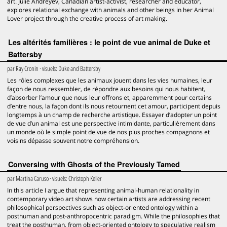
art. Julie Andreyev, Canadian artist-activist, researcher and educator,
explores relational exchange with animals and other beings in her Animal
Lover project through the creative process of art making.
Les altérités familières : le point de vue animal de Duke et
Battersby
par
Ray Cronin
· visuels:
Duke and Battersby
Les rôles complexes que les animaux jouent dans les vies humaines, leur
façon de nous ressembler, de répondre aux besoins qui nous habitent,
d’absorber l’amour que nous leur offrons et, apparemment pour certains
d’entre nous, la façon dont ils nous retournent cet amour, participent depuis
longtemps à un champ de recherche artistique. Essayer d’adopter un point
de vue d’un animal est une perspective intimidante, particulièrement dans
un monde où le simple point de vue de nos plus proches compagnons et
voisins dépasse souvent notre compréhension.
Conversing with Ghosts of the Previously Tamed
par
Martina Caruso
· visuels:
Christoph Keller
In this article I argue that representing animal-human relationality in
contemporary video art shows how certain artists are addressing recent
philosophical perspectives such as object-oriented ontology within a
posthuman and post-anthropocentric paradigm. While the philosophies that
treat the posthuman, from object-oriented ontology to speculative realism