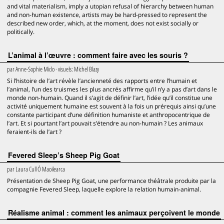
and vital materialism, imply a utopian refusal of hierarchy between human
and non-human existence, artists may be hard-pressed to represent the
described new order, which, at the moment, does not exist socially or
politically.
L’animal à l’œuvre : comment faire avec les souris ?
par
Anne-Sophie Miclo
· visuels:
Michel Blazy
Si l’histoire de l’art révèle l’ancienneté des rapports entre l’humain et
l’animal, l’un des truismes les plus ancrés affirme qu’il n’y a pas d’art dans le
monde non-humain. Quand il s’agit de définir l’art, l’idée qu’il constitue une
activité uniquement humaine est souvent à la fois un prérequis ainsi qu’une
constante participant d’une définition humaniste et anthropocentrique de
l’art. Et si pourtant l’art pouvait s’étendre au non-humain ? Les animaux
feraient-ils de l’art ?
Fevered Sleep’s Sheep Pig Goat
par
Laura Cull Ó Maoilearca
Présentation de Sheep Pig Goat, une performance théâtrale produite par la
compagnie Fevered Sleep, laquelle explore la relation humain-animal.
Réalisme animal : comment les animaux perçoivent le monde