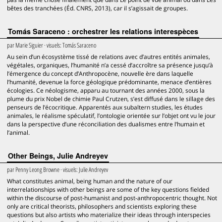
bêtes des tranchées (Éd. CNRS, 2013), car il s’agissait de groupes.
Tomás Saraceno : orchestrer les relations interespèces
par
Marie Siguier
· visuels:
Tomás Saraceno
Au sein d’un écosystème tissé de relations avec d’autres entités animales,
végétales, organiques, l’humanité n’a cessé d’accroître sa présence jusqu’à
l’émergence du concept d’Anthropocène, nouvelle ère dans laquelle
l’humanité, devenue la force géologique prédominante, menace d’entières
écologies. Ce néologisme, apparu au tournant des années 2000, sous la
plume du prix Nobel de chimie Paul Crutzen, s’est diffusé dans le sillage des
penseurs de l’écocritique. Apparentés aux subaltern studies, les études
animales, le réalisme spéculatif, l’ontologie orientée sur l’objet ont vu le jour
dans la perspective d’une réconciliation des dualismes entre l’humain et
l’animal.
Other Beings, Julie Andreyev
par
Penny Leong Browne
· visuels:
Julie Andreyev
What constitutes animal, being human and the nature of our
interrelationships with other beings are some of the key questions fielded
within the discourse of post-humanist and post-anthropocentric thought. Not
only are critical theorists, philosophers and scientists exploring these
questions but also artists who materialize their ideas through interspecies