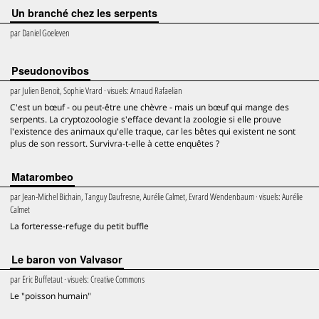
Un branché chez les serpents
par
Daniel Goeleven
Pseudonovibos
par
Julien Benoit, Sophie Vrard
· visuels:
Arnaud Rafaelian
C'est un bœuf - ou peut-être une chèvre - mais un bœuf qui mange des
serpents. La cryptozoologie s'efface devant la zoologie si elle prouve
l'existence des animaux qu'elle traque, car les bêtes qui existent ne sont
plus de son ressort. Survivra-t-elle à cette enquêtes ?
Matarombeo
par
Jean-Michel Bichain, Tanguy Daufresne, Aurélie Calmet, Evrard Wendenbaum
· visuels:
Aurélie
Calmet
La forteresse-refuge du petit buffle
Le baron von Valvasor
par
Eric Buffetaut
· visuels:
Creative Commons
Le "poisson humain"