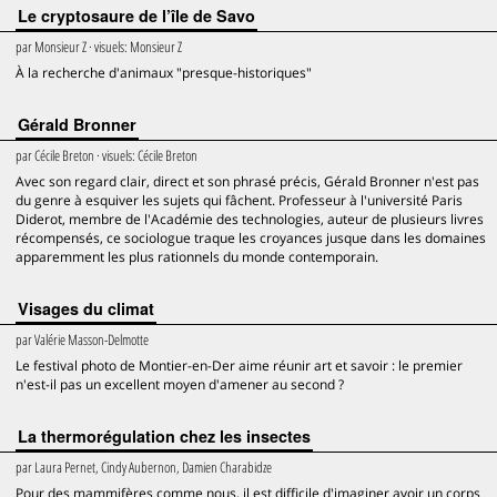
Le cryptosaure de l’île de Savo
par
Monsieur Z
· visuels:
Monsieur Z
À la recherche d'animaux "presque-historiques"
Gérald Bronner
par
Cécile Breton
· visuels:
Cécile Breton
Avec son regard clair, direct et son phrasé précis, Gérald Bronner n'est pas
du genre à esquiver les sujets qui fâchent. Professeur à l'université Paris
Diderot, membre de l'Académie des technologies, auteur de plusieurs livres
récompensés, ce sociologue traque les croyances jusque dans les domaines
apparemment les plus rationnels du monde contemporain.
Visages du climat
par
Valérie Masson-Delmotte
Le festival photo de Montier-en-Der aime réunir art et savoir : le premier
n'est-il pas un excellent moyen d'amener au second ?
La thermorégulation chez les insectes
par
Laura Pernet, Cindy Aubernon, Damien Charabidze
Pour des mammifères comme nous, il est difficile d'imaginer avoir un corps