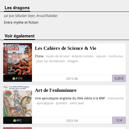
Les dragons
par
Jean-Sébastien Steyer, Arnaud Rafaelian
Entre mythe et fiction
voir également
Les Cahiers de Science & Vie
Chine
· route de la soie · empire romain · opium · confucius
· jean-luc domenach · dragon
#154
5,20 €
2015-06
Art de l'enluminure
Une apocalypse anglaise du XIIIe siècle à la BNF
· manuscrits
· apocalypse · poitiers · saint jean
#92
12 €
2025-04