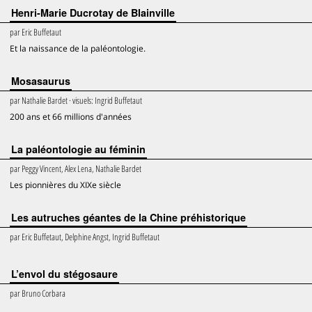
Henri-Marie Ducrotay de Blainville
par
Eric Buffetaut
Et la naissance de la paléontologie.
Mosasaurus
par
Nathalie Bardet
· visuels:
Ingrid Buffetaut
200 ans et 66 millions d'années
La paléontologie au féminin
par
Peggy Vincent, Alex Lena, Nathalie Bardet
Les pionnières du XIXe siècle
Les autruches géantes de la Chine préhistorique
par
Eric Buffetaut, Delphine Angst, Ingrid Buffetaut
L’envol du stégosaure
par
Bruno Corbara